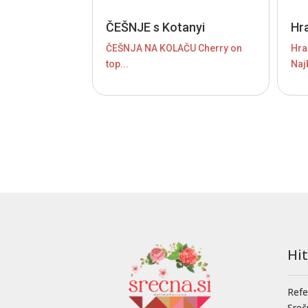
ČEŠNJE s Kotanyi
Hr
ČEŠNJA NA KOLAČU Cherry on
Hra
top...
Najb
Hi
Refe
Sreč