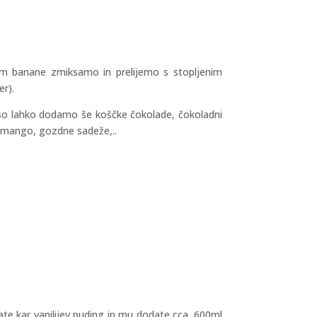
em banane zmiksamo in prelijemo s stopljenim
er).
maso lahko dodamo še koščke čokolade, čokoladni
, mango, gozdne sadeže,..
ate kar vanilijev puding in mu dodate cca. 600ml