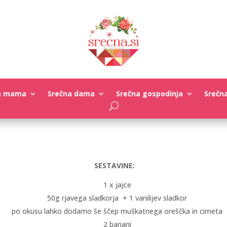
a mama
Srečna dama
Srečna gospodinja
Srečn
SESTAVINE:
1 x jajce
50g rjavega sladkorja + 1 vanilijev sladkor
po okusu lahko dodamo še ščep muškatnega oreščka in cimeta
2 banani