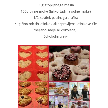
80g stopljenega masla
100g pirine moke (lahko tudi navadne moke)
1/2 zavitek pecilnega praška
50g fino mletih lešnikov ali pripravljene lešnikove file
mešano sadje ali čokolada,..
čokoladni preliv