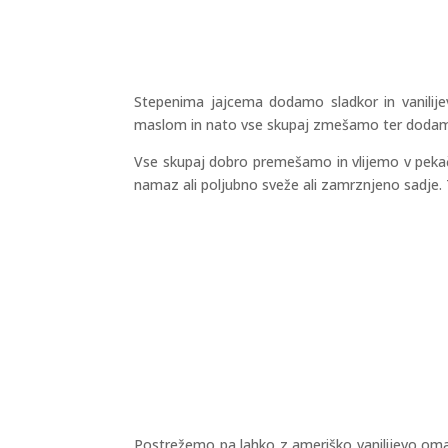
Stepenima jajcema dodamo sladkor in vanilij
maslom in nato vse skupaj zmešamo ter dodamo š
Vse skupaj dobro premešamo in vlijemo v pekač 
namaz ali poljubno sveže ali zamrznjeno sadje.
Postrežemo pa lahko z ameriško vanilijevo omakc