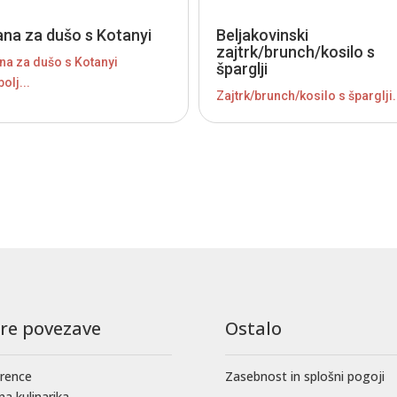
ana za dušo s Kotanyi
Beljakovinski
zajtrk/brunch/kosilo s
na za dušo s Kotanyi
šparglji
olj...
Zajtrk/brunch/kosilo s šparglji.
tre povezave
Ostalo
rence
Zasebnost in splošni pogoji
na kulinarika