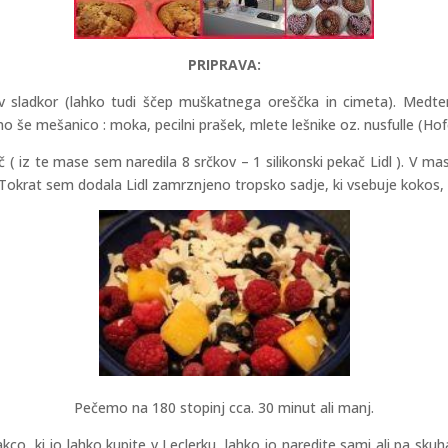
PRIPRAVA:
ev sladkor (lahko tudi ščep muškatnega oreščka in cimeta). Medt
e mešanico : moka, pecilni prašek, mlete lešnike oz. nusfulle (Hof
( iz te mase sem naredila 8 srčkov – 1 silikonski pekač Lidl ). V 
 Tokrat sem dodala Lidl zamrznjeno tropsko sadje, ki vsebuje kokos
Pečemo na 180 stopinj cca. 30 minut ali manj.
o, ki jo lahko kupite v Leclerku, lahko jo naredite sami ali pa skuh