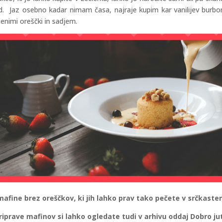
. Jaz osebno kadar nimam časa, najraje kupim kar vanilijev burbons
čenimi oreščki in sadjem.
mafine brez oreščkov, ki jih lahko prav tako pečete v srčkaste
riprave mafinov si lahko ogledate tudi v arhivu oddaj Dobro jut