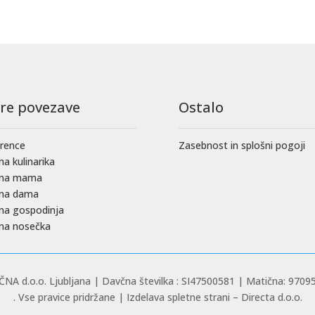
tre povezave
Ostalo
rence
Zasebnost in splošni pogoji
na kulinarika
čna mama
čna dama
na gospodinja
na nosečka
NA d.o.o. Ljubljana | Davčna številka : SI47500581 | Matična: 9709
. Vse pravice pridržane | Izdelava spletne strani – Directa d.o.o.