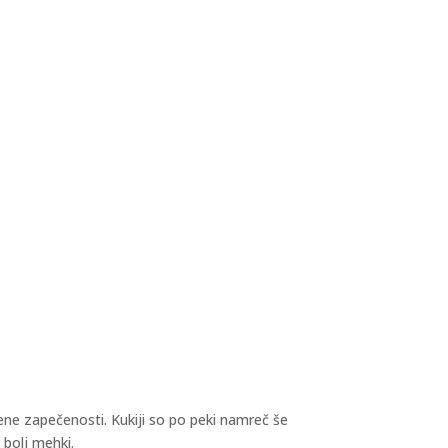
ene zapečenosti. Kukiji so po peki namreč še
 bolj mehki.