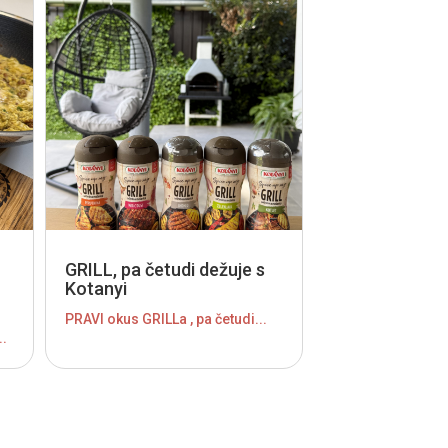
GRILL, pa četudi dežuje s
Kotanyi
PRAVI okus GRILLa , pa četudi...
..