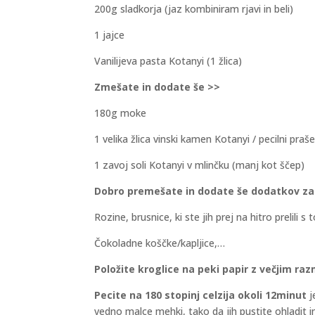
200g sladkorja (jaz kombiniram rjavi in beli)
1 jajce
Vanilijeva pasta Kotanyi (1 žlica)
Zmešate in dodate še >>
180g moke
1 velika žlica vinski kamen Kotanyi / pecilni pra
1 zavoj soli Kotanyi v mlinčku (manj kot ščep)
Dobro premešate in dodate še dodatkov za
Rozine, brusnice, ki ste jih prej na hitro prelili s
Čokoladne koščke/kapljice,…
Položite kroglice na peki papir z večjim ra
Pecite na 180 stopinj celzija okoli 12minut
j
vedno malce mehki, tako da jih pustite ohladit in