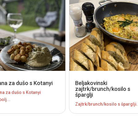
ana za dušo s Kotanyi
Beljakovinski
zajtrk/brunch/kosilo s
na za dušo s Kotanyi
šparglji
olj...
Zajtrk/brunch/kosilo s šparglji.