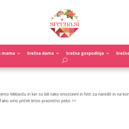
a mama
Srečna dama
Srečna gospodinja
Srečn
mo Miklavžu in ker so bili tako enostavni in hitri za naredit in na ko
Tako smo pričeli letos praznično peko >>