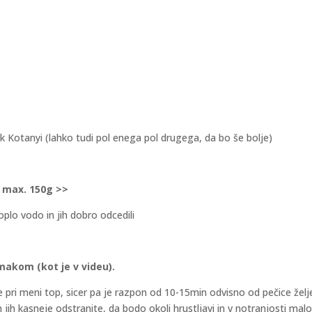
šek Kotanyi (lahko tudi pol enega pol drugega, da bo še bolje)
 max. 150g >>
 toplo vodo in jih dobro odcedili
zmakom (kot je v videu).
e pri meni top, sicer pa je razpon od 10-15min odvisno od pečice želj
 jih kasneje odstranite, da bodo okoli hrustljavi in v notranjosti malo