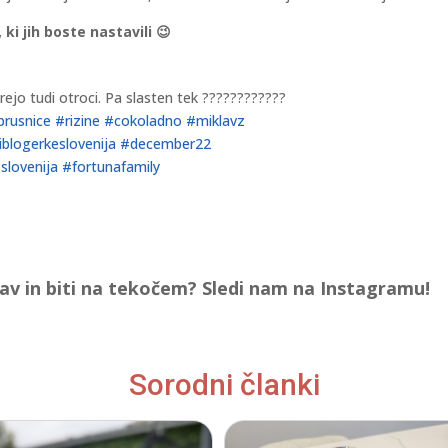
i jih boste nastavili 😉
ejo tudi otroci. Pa slasten tek ????????‍????
brusnice
#rizine
#cokoladno
#miklavz
logerkeslovenija
#december22
slovenija
#fortunafamily
jav in biti na tekočem? Sledi nam na Instagramu!
Sorodni članki