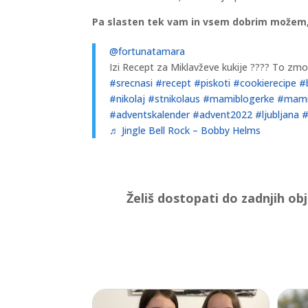
Pa slasten tek vam in vsem dobrim možem, k
@fortunatamara
Izi Recept za Miklavževe kukije ???? To zmor
#srecnasi
#recept
#piskoti
#cookierecipe
#
#nikolaj
#stnikolaus
#mamiblogerke
#mamib
#adventskalender
#advent2022
#ljubljana
#
♬ Jingle Bell Rock – Bobby Helms
Želiš dostopati do zadnjih ob