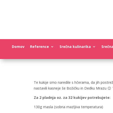
Domov
Reference
Srečna kulinarika
Srečn
Te kukije smo naredile s hčerama, da jih postreže
nastavili kasneje še Božičku in Dedku Mrazu 😉 
Za 2 pladnja oz. za 32 kukijev potrebujete:
130g masla (sobna mazljiva temperatura)