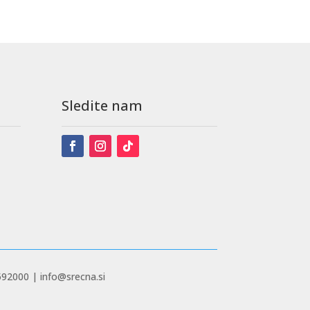
Sledite nam
592000 | info@srecna.si