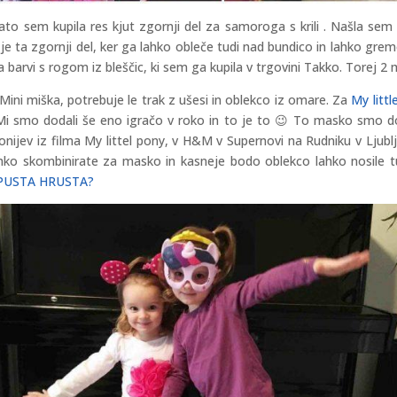
g, zato sem kupila res kjut zgornji del za samoroga s krili . Našla s
r je ta zgornji del, ker ga lahko obleče tudi nad bundico in lahko gre
arvi s rogom iz bleščic, ki sem ga kupila v trgovini Takko. Torej 2 
Mini miška, potrebuje le trak z ušesi in oblekco iz omare. Za
My littl
o. Mi smo dodali še eno igračo v roko in to je to 😉 To masko smo 
onijev iz filma My littel pony, v H&M v Supernovi na Rudniku v Ljub
lahko skombinirate za masko in kasneje bodo oblekco lahko nosile 
PUSTA HRUSTA?