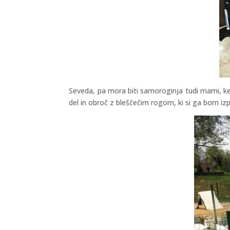
Seveda, pa mora biti samoroginja tudi mami, k
del in obroč z bleščečim rogom, ki si ga bom izp