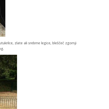
lce, zlate ali srebrne legice, bleščeč zgornji
og.