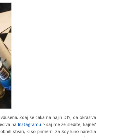
avdušena. Zdaj še čaka na najin DIY, da okrasiva
rediva na
Instagramu
> saj me že sledite, kajne?
bnih stvari, ki so primerni za Soy luno naredila