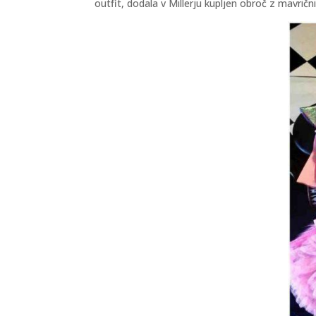
outfit, dodala v Millerju kupljen obroč z mavri