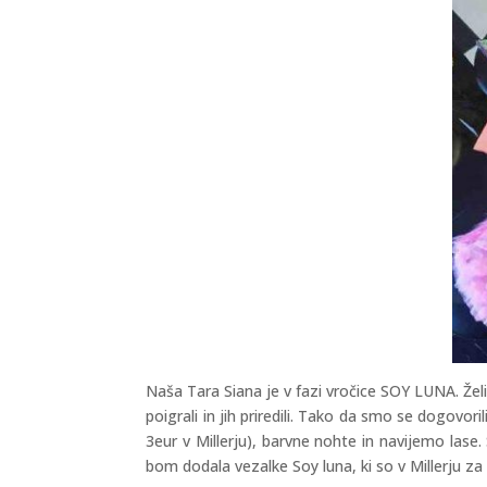
Naša Tara Siana je v fazi vročice SOY LUNA. Že
poigrali in jih priredili. Tako da smo se dogovo
3eur v Millerju), barvne nohte in navijemo lase.
bom dodala vezalke Soy luna, ki so v Millerju za