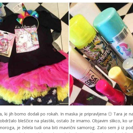
a, ki jih bomo dodali po rokah. In maska je pripravljena 🙂 Tara je n
bdržalo bleščice na plastiki, ostalo že imamo. Objavim slikco, ko u
oroga, je želela tudi ona biti mavrični samorog. Zato sem ji iz podo