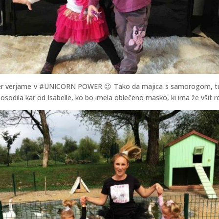
er verjame v #UNICORN POWER 😉 Tako da majica s samorogom, tutukri
osodila kar od Isabelle, ko bo imela oblečeno masko, ki ima že všit r