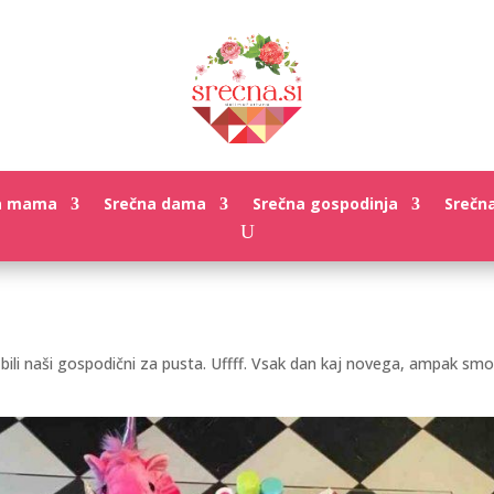
a mama
Srečna dama
Srečna gospodinja
Srečn
bili naši gospodični za pusta. Uffff. Vsak dan kaj novega, ampak smo 