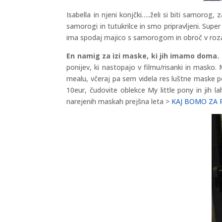
Isabella in njeni konjčki…..želi si biti samoro
samorogi in tutukrilce in smo pripravljeni. Supe
ima spodaj majico s samorogom in obroč v roza b
En namig za izi maske, ki jih imamo doma.
ponijev, ki nastopajo v filmu/risanki in mask
mealu, včeraj pa sem videla res luštne maske p
10eur, čudovite oblekce My little pony in jih 
narejenih maskah prejšna leta >
KAJ BOMO ZA 