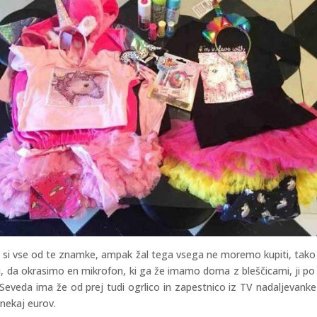
li si vse od te znamke, ampak žal tega vsega ne moremo kupiti, tak
rili, da okrasimo en mikrofon, ki ga že imamo doma z bleščicami, ji p
 Seveda ima že od prej tudi ogrlico in zapestnico iz TV nadaljevanke
 nekaj eurov.