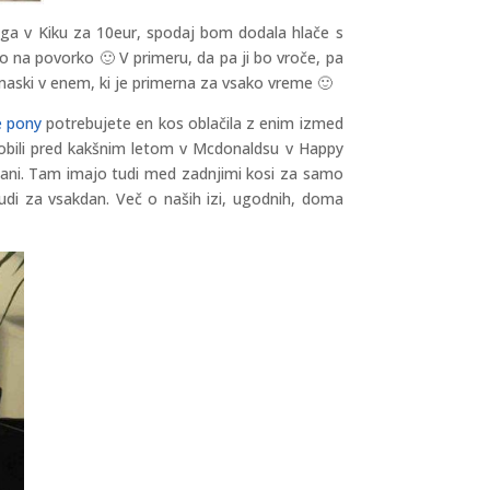
em ga v Kiku za 10eur, spodaj bom dodala hlače s
mo na povorko 🙂 V primeru, da pa ji bo vroče, pa
maski v enem, ki je primerna za vsako vreme 🙂
e pony
potrebujete en kos oblačila z enim izmed
dobili pred kakšnim letom v Mcdonaldsu v Happy
ljani. Tam imajo tudi med zadnjimi kosi za samo
tudi za vsakdan. Več o naših izi, ugodnih, doma