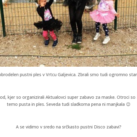
obrodelen pustni ples v Vrtcu Galjevica. Zbrali smo tudi ogromno star
dvod, kjer so organizirali Aktualovci super zabavo za maske. Otroci so 
temo pusta in ples. Seveda tudi sladkorna pena ni manjkala 😉
A se vidimo v sredo na srčkasto pustni Disco zabavi?