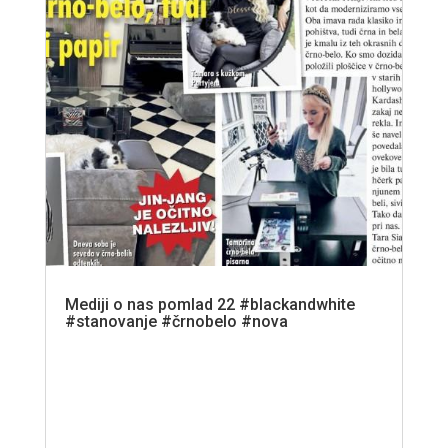
Mediji o nas pomlad 22 #blackandwhite
#stanovanje #črnobelo #nova