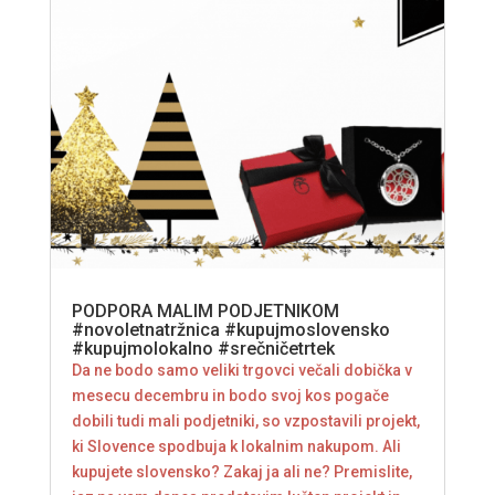
PODPORA MALIM PODJETNIKOM
#novoletnatržnica #kupujmoslovensko
#kupujmolokalno #srečničetrtek
Da ne bodo samo veliki trgovci večali dobička v
mesecu decembru in bodo svoj kos pogače
dobili tudi mali podjetniki, so vzpostavili projekt,
ki Slovence spodbuja k lokalnim nakupom. Ali
kupujete slovensko? Zakaj ja ali ne? Premislite,