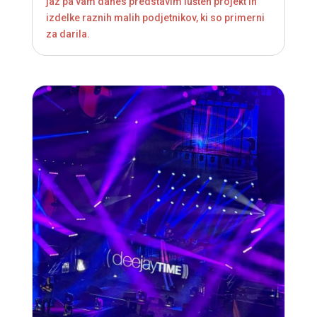
jaz pa vam danes predstavim lušten projekt in
izdelke raznih malih podjetnikov, ki so primerni
za darila.