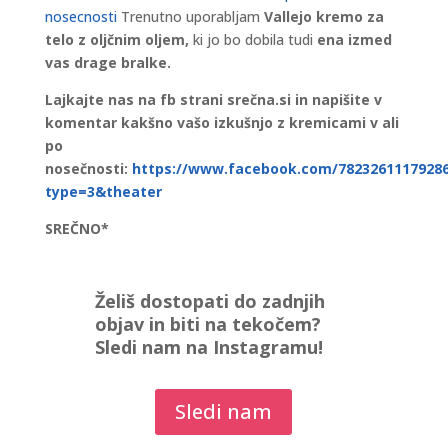
nosecnosti
Trenutno uporabljam
Vallejo kremo za
telo z oljčnim oljem,
ki jo bo dobila tudi
ena izmed
vas drage bralke.
Lajkajte nas na fb strani srečna.si in napišite v
komentar kakšno vašo izkušnjo z kremicami v ali
po
nosečnosti:
https://www.facebook.com/782326111792867
type=3&theater
SREČNO*
Želiš dostopati do zadnjih
objav in biti na tekočem?
Sledi nam na Instagramu!
Sledi nam