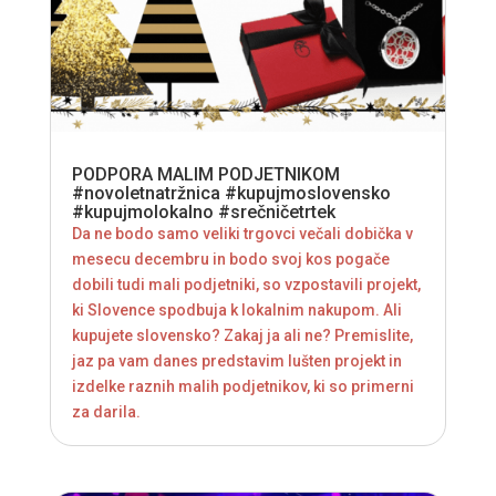
PODPORA MALIM PODJETNIKOM
#novoletnatržnica #kupujmoslovensko
#kupujmolokalno #srečničetrtek
Da ne bodo samo veliki trgovci večali dobička v
mesecu decembru in bodo svoj kos pogače
dobili tudi mali podjetniki, so vzpostavili projekt,
ki Slovence spodbuja k lokalnim nakupom. Ali
kupujete slovensko? Zakaj ja ali ne? Premislite,
jaz pa vam danes predstavim lušten projekt in
izdelke raznih malih podjetnikov, ki so primerni
za darila.