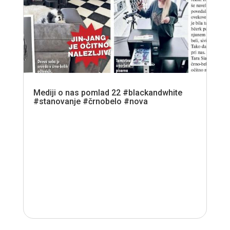
Mediji o nas pomlad 22 #blackandwhite
#stanovanje #črnobelo #nova