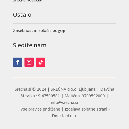
Ostalo
Zasebnost in splošni pogoji
Sledite nam
Srecna.si © 2024 |
SREČNA d.o.o. Ljubljana | Davčna
številka : SI47500581 | Matična: 9709592000 |
info@srecna.si
. Vse pravice pridržane | Izdelava spletne strani –
Directa d.o.o.