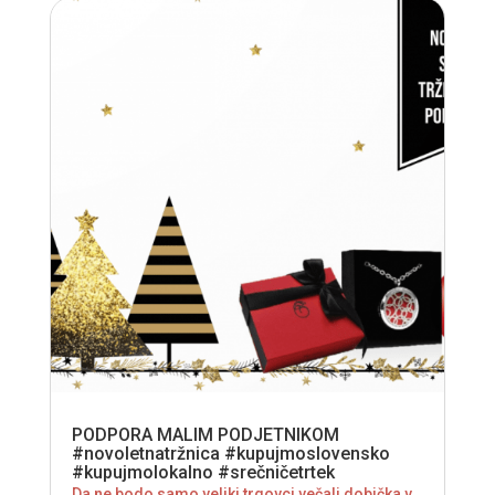
PODPORA MALIM PODJETNIKOM
#novoletnatržnica #kupujmoslovensko
#kupujmolokalno #srečničetrtek
Da ne bodo samo veliki trgovci večali dobička v