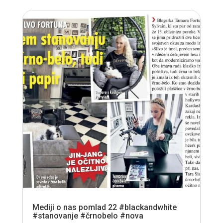
Mediji o nas pomlad 22 #blackandwhite
#stanovanje #črnobelo #nova