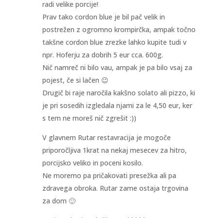
radi velike porcije!
Prav tako cordon blue je bil pač velik in
postrežen z ogromno krompirčka, ampak točno
takšne cordon blue zrezke lahko kupite tudi v
npr. Hoferju za dobrih 5 eur cca. 600g.
Nič namreč ni bilo vau, ampak je pa bilo vsaj za
pojest, če si lačen 😉
Drugič bi raje naročila kakšno solato ali pizzo, ki
je pri sosedih izgledala njami za le 4,50 eur, ker
s tem ne moreš nič zgrešit :))
V glavnem Rutar restavracija je mogoče
priporočljiva 1krat na nekaj mesecev za hitro,
porcijsko veliko in poceni kosilo.
Ne moremo pa pričakovati presežka ali pa
zdravega obroka. Rutar zame ostaja trgovina
za dom 🙂