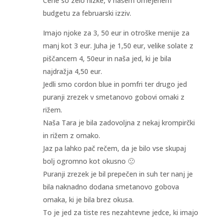
Cene so zelo nizke, v našem omejenem
budgetu za februarski izziv.
Imajo njoke za 3, 50 eur in otroške menije za
manj kot 3 eur. Juha je 1,50 eur, velike solate z
piščancem 4, 50eur in naša jed, ki je bila
najdražja 4,50 eur.
Jedli smo cordon blue in pomfri ter drugo jed
puranji zrezek v smetanovo gobovi omaki z
rižem.
Naša Tara je bila zadovoljna z nekaj krompirčki
in rižem z omako.
Jaz pa lahko pač rečem, da je bilo vse skupaj
bolj ogromno kot okusno 🙁
Puranji zrezek je bil prepečen in suh ter nanj je
bila naknadno dodana smetanovo gobova
omaka, ki je bila brez okusa.
To je jed za tiste res nezahtevne jedce, ki imajo