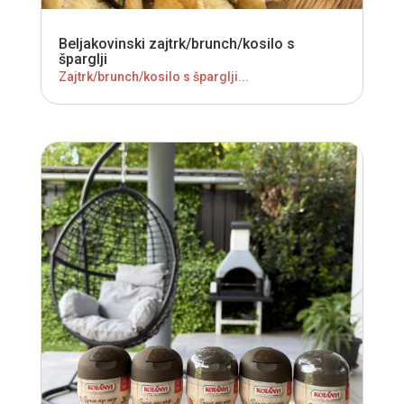
Beljakovinski zajtrk/brunch/kosilo s
šparglji
Zajtrk/brunch/kosilo s šparglji...