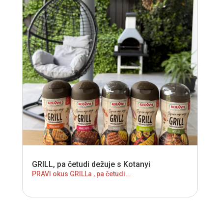
GRILL, pa četudi dežuje s Kotanyi
PRAVI okus GRILLa , pa četudi...