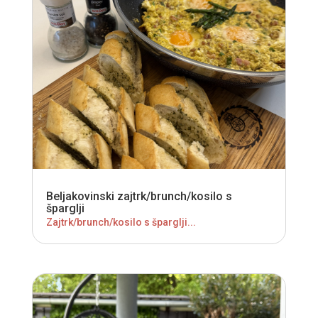
Beljakovinski zajtrk/brunch/kosilo s
šparglji
Zajtrk/brunch/kosilo s šparglji...