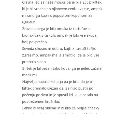
Glavna jed za naše moške pa je bila 250g biftek,
ki je bil vreden po njihovem ceniku 21eur, ampak
mi smo ga kupili s popustom-kuponom za
6,80eur.
Zraven enega je bila omaka iz tartufov in
krompirček s tartufi, ampak je bilo vse skupaj
bolj povprečno.
Seveda okusno in dobro, kajti z tartufi težko
zgrešimo, ampak me je zmotilo, da je bilo vse
premalo slano.
Biftek je bil pečen tako kot si ga je jedec zaželel
medium+.
Največja napaka kuharja pa je bila, da je bil
biftek premalo uležan oz. ga niso pustili po
pečenju počivat in je spustil kri, ki je ostala na
postreženem krožniku.
Lahko bi vsaj obrisali in bi bilo že boljše cheeky