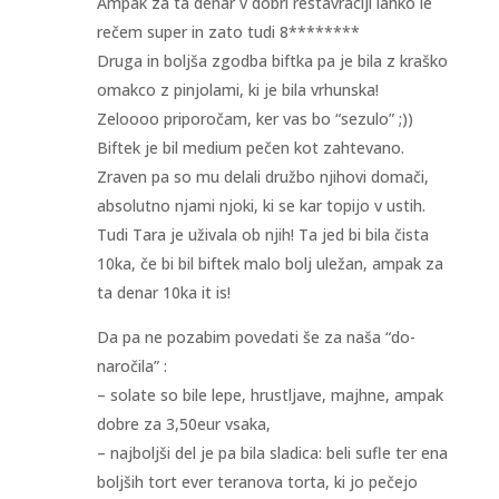
Ampak za ta denar v dobri restavraciji lahko le
rečem super in zato tudi 8********
Druga in boljša zgodba biftka pa je bila z kraško
omakco z pinjolami, ki je bila vrhunska!
Zeloooo priporočam, ker vas bo “sezulo” ;))
Biftek je bil medium pečen kot zahtevano.
Zraven pa so mu delali družbo njihovi domači,
absolutno njami njoki, ki se kar topijo v ustih.
Tudi Tara je uživala ob njih! Ta jed bi bila čista
10ka, če bi bil biftek malo bolj uležan, ampak za
ta denar 10ka it is!
Da pa ne pozabim povedati še za naša “do-
naročila” :
– solate so bile lepe, hrustljave, majhne, ampak
dobre za 3,50eur vsaka,
– najboljši del je pa bila sladica: beli sufle ter ena
boljših tort ever teranova torta, ki jo pečejo