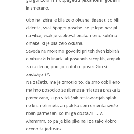
gorgonzolo in 1 x špageti z piščancem, gobami
in smetano.
Obojna izbira je bila zelo okusna, špageti so bili
aldente, vsak špaget posebej se je lepo navijal
na vilice, vsak je vseboval enakomerno količino
omake, ki je bila zelo okusna.
Seveda ne moremo govoriti pri teh dveh izbirah
o vrhunski kulinariki ali posebnih receptih, ampak
za ta denar, porcijo in dobro postrežbo si
zaslužijo 9*.
Na začetku me je zmotilo to, da smo dobili eno
majhno posodico že ribanega-mletega praška iz
parmezana, ki ga v takšnih restavracijah sploh
ne bi smeli imeti, ampak ko sem omenila sveže
riban parmezan, so mi ga dostavili …. A
Ahammm, to pa je bila pika na i za tako dobro
oceno te jedi wink