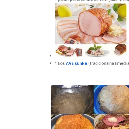
1 kos
AVE šunke
(tradicionalna kmečka 