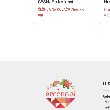
ČEŠNJE s Kotanyi
Hr
ČEŠNJA NA KOLAČU Cherry on
Hra
top...
Najb
Hi
Refe
Sreč
Sre