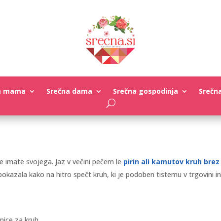
a mama
Srečna dama
Srečna gospodinja
Srečn
 imate svojega. Jaz v večini pečem le
pirin ali kamutov kruh bre
pokazala kako na hitro spečt kruh, ki je podoben tistemu v trgovini in 
nice za kruh