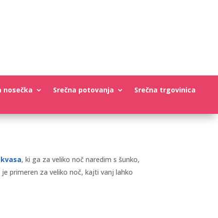
a nosečka
Srečna potovanja
Srečna trgovinica
z kvasa
, ki ga za veliko noč naredim s šunko,
je primeren za veliko noč, kajti vanj lahko