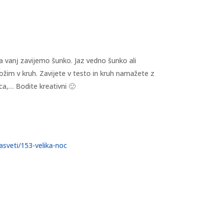
a vanj zavijemo šunko. Jaz vedno šunko ali
ložim v kruh. Zavijete v testo in kruh namažete z
ca,… Bodite kreativni 🙂
nasveti/153-velika-noc