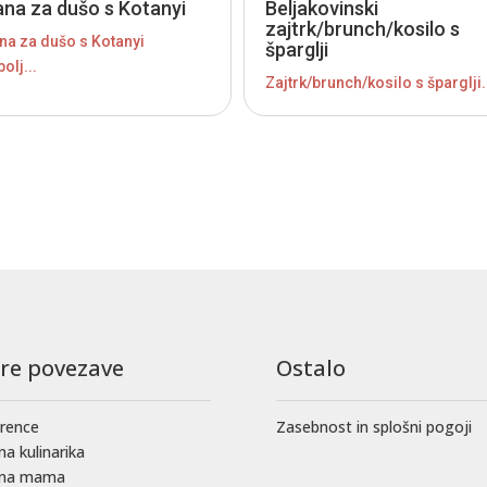
ana za dušo s Kotanyi
Beljakovinski
zajtrk/brunch/kosilo s
na za dušo s Kotanyi
šparglji
olj...
Zajtrk/brunch/kosilo s šparglji.
tre povezave
Ostalo
rence
Zasebnost in splošni pogoji
na kulinarika
čna mama