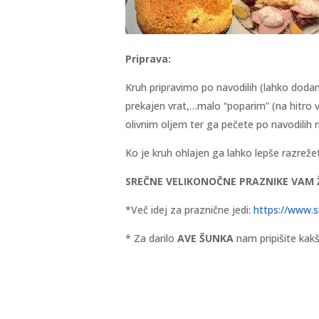
Priprava:
Kruh pripravimo po navodilih (lahko dodam
prekajen vrat,…malo “poparim” (na hitro v 
olivnim oljem ter ga pečete po navodilih 
Ko je kruh ohlajen ga lahko lepše razrežet
SREČNE VELIKONOČNE PRAZNIKE VAM 
*Več idej za praznične jedi:
https://www.sr
* Za darilo
AVE ŠUNKA
nam pripišite kakš