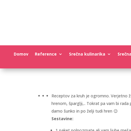
Domov
Reference
Srečna kulinarika
Srečn
Receptov za kruh je ogromno. Verjetno že
hrenom, šparglji,.. Tokrat pa vam bi rada 
damo šunko in po želji tudi hren 😉
Sestavine:
1 paket polnozrnate ali vam ljube meša