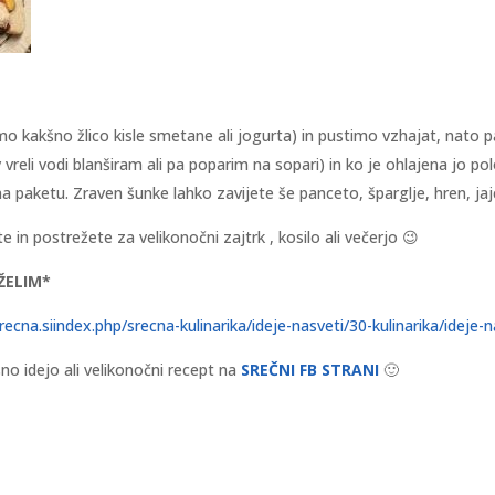
o kakšno žlico kisle smetane ali jogurta) in pustimo vzhajat, nato p
vreli vodi blanširam ali pa poparim na sopari) in ko je ohlajena jo po
na paketu. Zraven šunke lahko zavijete še panceto, šparglje, hren, jaj
e in postrežete za velikonočni zajtrk , kosilo ali večerjo 😉
ŽELIM*
ecna.siindex.php/srecna-kulinarika/ideje-nasveti/30-kulinarika/ideje-
no idejo ali velikonočni recept na
SREČNI FB STRANI
🙂