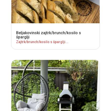
Beljakovinski zajtrk/brunch/kosilo s
šparglji
Zajtrk/brunch/kosilo s šparglji...