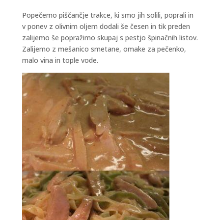
Popečemo piščančje trakce, ki smo jih solili, poprali in
v ponev z olivnim oljem dodali še česen in tik preden
zalijemo še popražimo skupaj s pestjo špinačnih listov.
Zalijemo z mešanico smetane, omake za pečenko,
malo vina in tople vode.