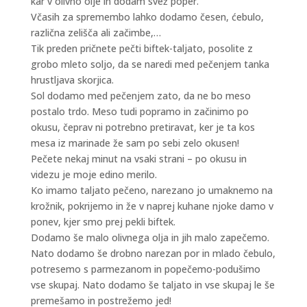
kar v olivno olje in dodam svež poper.
Včasih za spremembo lahko dodamo česen, ćebulo,
različna zelišča ali začimbe,…
Tik preden pričnete pečti biftek-taljato, posolite z
grobo mleto soljo, da se naredi med pečenjem tanka
hrustljava skorjica.
Sol dodamo med pečenjem zato, da ne bo meso
postalo trdo. Meso tudi popramo in začinimo po
okusu, čeprav ni potrebno pretiravat, ker je ta kos
mesa iz marinade že sam po sebi zelo okusen!
Pečete nekaj minut na vsaki strani – po okusu in
videzu je moje edino merilo.
Ko imamo taljato pečeno, narezano jo umaknemo na
krožnik, pokrijemo in že v naprej kuhane njoke damo v
ponev, kjer smo prej pekli biftek.
Dodamo še malo olivnega olja in jih malo zapečemo.
Nato dodamo še drobno narezan por in mlado čebulo,
potresemo s parmezanom in popečemo-podušimo
vse skupaj. Nato dodamo še taljato in vse skupaj le še
premešamo in postrežemo jed!