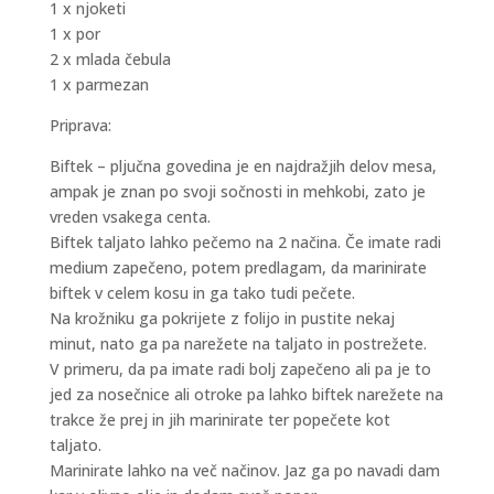
1 x njoketi
1 x por
2 x mlada čebula
1 x parmezan
Priprava:
Biftek – pljučna govedina je en najdražjih delov mesa,
ampak je znan po svoji sočnosti in mehkobi, zato je
vreden vsakega centa.
Biftek taljato lahko pečemo na 2 načina. Če imate radi
medium zapečeno, potem predlagam, da marinirate
biftek v celem kosu in ga tako tudi pečete.
Na krožniku ga pokrijete z folijo in pustite nekaj
minut, nato ga pa narežete na taljato in postrežete.
V primeru, da pa imate radi bolj zapečeno ali pa je to
jed za nosečnice ali otroke pa lahko biftek narežete na
trakce že prej in jih marinirate ter popečete kot
taljato.
Marinirate lahko na več načinov. Jaz ga po navadi dam