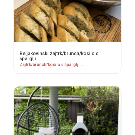
Beljakovinski zajtrk/brunch/kosilo s
šparglji
Zajtrk/brunch/kosilo s šparglji...