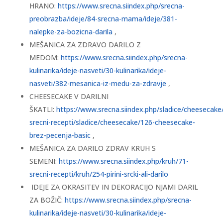
HRANO:
https://www.srecna.siindex.php/srecna-
preobrazba/ideje/84-srecna-mama/ideje/381-
nalepke-za-bozicna-darila
,
MEŠANICA ZA ZDRAVO DARILO Z
MEDOM:
https://www.srecna.siindex.php/srecna-
kulinarika/ideje-nasveti/30-kulinarika/ideje-
nasveti/382-mesanica-iz-medu-za-zdravje
,
CHEESECAKE V DARILNI
ŠKATLI:
https://www.srecna.siindex.php/sladice/cheesecake
srecni-recepti/sladice/cheesecake/126-cheesecake-
brez-pecenja-basic
,
MEŠANICA ZA DARILO ZDRAV KRUH S
SEMENI:
https://www.srecna.siindex.php/kruh/71-
srecni-recepti/kruh/254-pirini-srcki-ali-darilo
IDEJE ZA OKRASITEV IN DEKORACIJO NJAMI DARIL
ZA BOŽIČ:
https://www.srecna.siindex.php/srecna-
kulinarika/ideje-nasveti/30-kulinarika/ideje-