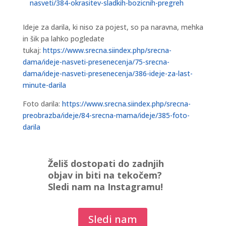
nasveti/384-okrasitev-sladkih-bozicnih-pregreh
Ideje za darila, ki niso za pojest, so pa naravna, mehka
in šik pa lahko pogledate
tukaj:
https://www.srecna.siindex.php/srecna-
dama/ideje-nasveti-presenecenja/75-srecna-
dama/ideje-nasveti-presenecenja/386-ideje-za-last-
minute-darila
Foto darila:
https://www.srecna.siindex.php/srecna-
preobrazba/ideje/84-srecna-mama/ideje/385-foto-
darila
Želiš dostopati do zadnjih
objav in biti na tekočem?
Sledi nam na Instagramu!
Sledi nam