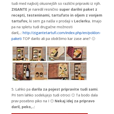
tudi med najbolj okusnejših so različni pripravki iz njih.
ZIGANTE
je naredil resnično
super darilni paket z
recepti, testeninami, tartufato in oljem z vonjem
tartufov,
ki sem ga našla v prodaji v
Leclerku.
Imajo
pa na spletu tudi drugačne možnosti
daril,..:
http://zigantetartufi.com/index.php/en/poklon-
paketi
TOP darilo ali pa obdržimo kar zase ane? 🙂
5. Lahko pa
darila za pojest pripravite tudi sami
.
Pri tem lahko sodelujejo tudi otroci 🙂 Ta bodo dala
prav posebno piko na I 🙂
Nekaj idej za pripravo
daril, peko,..: