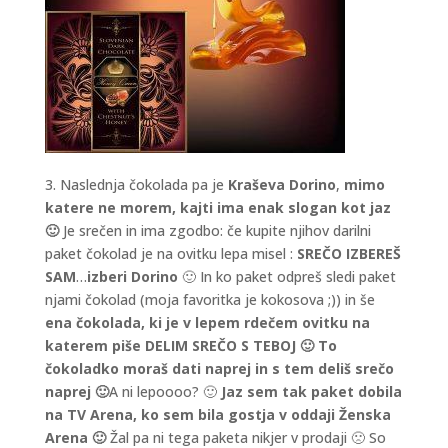
3. Naslednja čokolada pa je
Kraševa Dorino
,
mimo
katere ne morem, kajti ima enak slogan kot jaz
🙂
Je srečen in ima zgodbo: če kupite njihov darilni
paket čokolad je na ovitku lepa misel :
SREČO IZBEREŠ
SAM
…
izberi Dorino
🙂 In ko paket odpreš sledi paket
njami čokolad (moja favoritka je kokosova ;)) in še
ena čokolada, ki je v lepem rdečem ovitku na
katerem piše DELIM SREČO S TEBOJ 🙂
To
čokoladko moraš dati naprej in s tem deliš srečo
naprej 🙂
A ni lepoooo? 🙂
Jaz sem tak paket dobila
na TV Arena, ko sem bila gostja v oddaji Ženska
Arena 🙂
Žal pa ni tega paketa nikjer v prodaji 🙁 So