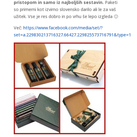
pristopom in samo iz najboljših sestavin.
Paketi
so primerni kot izvirno slovensko darilo ali le za vaš
užitek. Vse je res dobro in po vrhu še lepo izgleda 🙂
Več:
https://www.facebook.com/media/set/?
set=a.229830213716327.66427.229825573716791&type=1