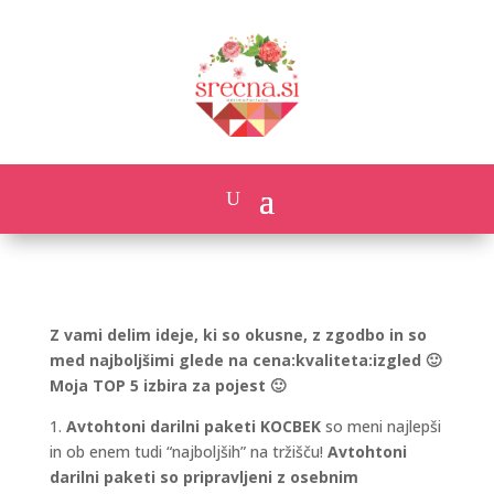
Z vami delim ideje, ki so okusne, z zgodbo in so
med najboljšimi glede na cena:kvaliteta:izgled 🙂
Moja TOP 5 izbira za pojest 🙂
1.
Avtohtoni darilni paketi KOCBEK
so meni najlepši
in ob enem tudi “najboljših” na tržišču!
Avtohtoni
darilni paketi so pripravljeni z osebnim