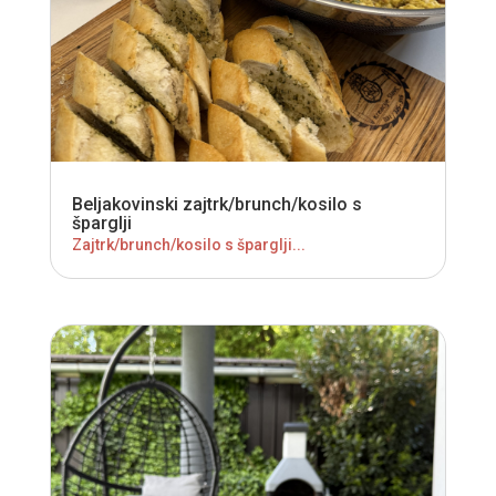
Beljakovinski zajtrk/brunch/kosilo s
šparglji
Zajtrk/brunch/kosilo s šparglji...