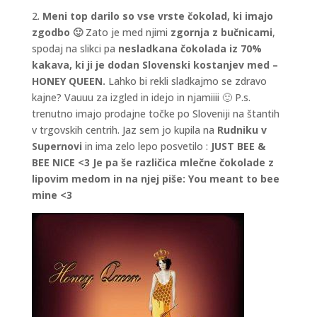
2.
Meni top darilo so vse vrste čokolad, ki imajo
zgodbo 🙂
Zato je med njimi
zgornja z bučnicami
,
spodaj na slikci pa
nesladkana čokolada iz 70%
kakava, ki ji je dodan Slovenski kostanjev med –
HONEY QUEEN.
Lahko bi rekli sladkajmo se zdravo
kajne? Vauuu za izgled in idejo in njamiiii 🙂 P.s.
trenutno imajo prodajne točke po Sloveniji na štantih
v trgovskih centrih. Jaz sem jo kupila na
Rudniku v
Supernovi
in ima zelo lepo posvetilo :
JUST BEE &
BEE NICE <3 Je pa še različica mlečne čokolade z
lipovim medom in na njej piše: You meant to bee
mine <3