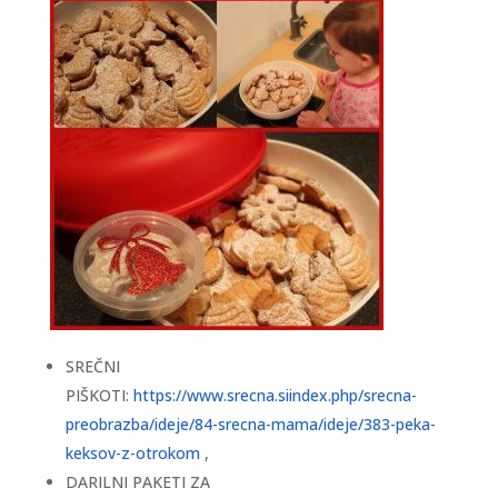
SREČNI
PIŠKOTI:
https://www.srecna.siindex.php/srecna-
preobrazba/ideje/84-srecna-mama/ideje/383-peka-
keksov-z-otrokom
,
DARILNI PAKETI ZA