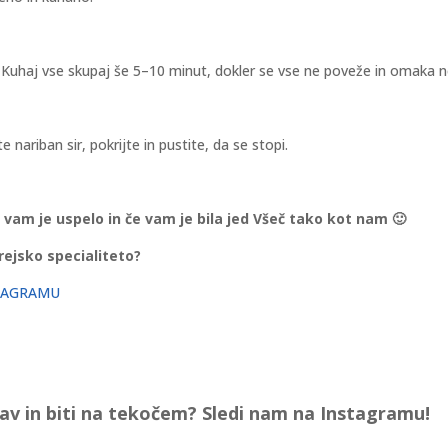
. Kuhaj vse skupaj še 5–10 minut, dokler se vse ne poveže in omaka 
 nariban sir, pokrijte in pustite, da se stopi.
 vam je uspelo in če vam je bila jed Všeč tako kot nam 🙂
rejsko specialiteto?
STAGRAMU
jav in biti na tekočem? Sledi nam na Instagramu!