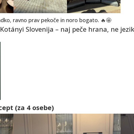
adko, ravno prav pekoče in noro bogato. 🔥🤩
tányi Slovenija – naj peče hrana, ne jezik, 
cept (za 4 osebe)