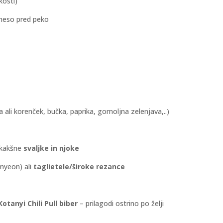
kosti)
meso pred peko
 ali korenček, bučka, paprika, gomoljna zelenjava,..)
i kakšne
svaljke in njoke
myeon) ali
taglietele/široke rezance
Kotanyi Chili Pull biber
– prilagodi ostrino po želji