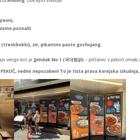
esta
Andong
. Običajno vsebuje:
myeon)
,
nismo poznali)
e (tteokbokki), sir, pikantno pasto gochujang
.
jajo verige kot je
Jjimdak No.1 (국대찜닭)
– piščanec v pekoči omaki z
 PEKOČ, vedno nepozaben! To je tista prava korejska izkušnja,