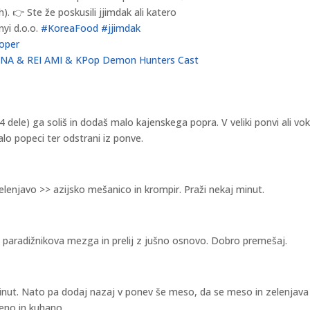
h). 👉 Ste že poskusili jjimdak ali katero
nyi d.o.o.
#KoreaFood
#jjimdak
oper
NA & REI AMI & KPop Demon Hunters Cast
 dele) ga soliš in dodaš malo kajenskega popra. V veliki ponvi ali vok
alo popeci ter odstrani iz ponve.
elenjavo >> azijsko mešanico in krompir. Praži nekaj minut.
 paradižnikova mezga in prelij z jušno osnovo. Dobro premešaj.
minut. Nato pa dodaj nazaj v ponev še meso, da se meso in zelenjava
eno in kuhano.