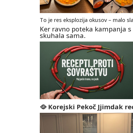
To je res eksplozija okusov – malo sl
Ker ravno poteka kampanja s Ko
skuhala sama.
🥘 Korejski Pekoč Jjimdak re