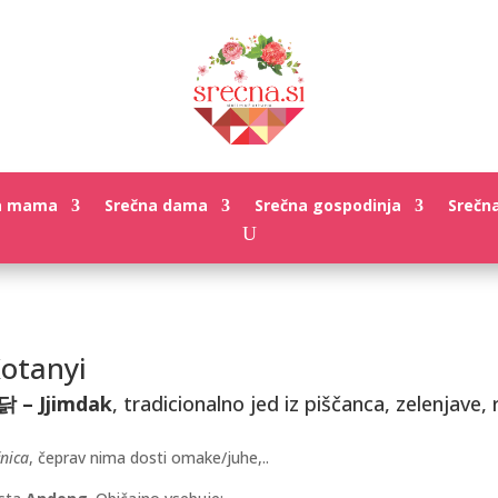
a mama
Srečna dama
Srečna gospodinja
Srečn
Kotanyi
 – Jjimdak
, tradicionalno jed iz piščanca, zelenjave,
nica
, čeprav nima dosti omake/juhe,..