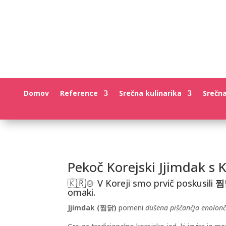
Domov
Reference
Srečna kulinarika
Srečn
Pekoč Korejski Jjimdak s 
🇰🇷🍲 V Koreji smo prvič poskusili
찜닭
omaki.
Jjimdak (찜닭)
pomeni
dušena piščančja enolonč