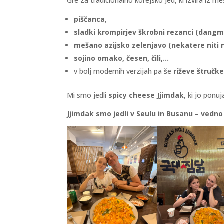
Gre za tradicionalno korejsko jed, ki izvira iz m
piščanca
,
sladki krompirjev škrobni rezanci (dang
mešano azijsko zelenjavo (nekatere niti 
sojino omako, česen, čili,…
v bolj modernih verzijah pa še
riževe štručk
Mi smo jedli
spicy cheese Jjimdak
, ki jo ponu
Jjimdak smo jedli v Seulu in Busanu – vedno