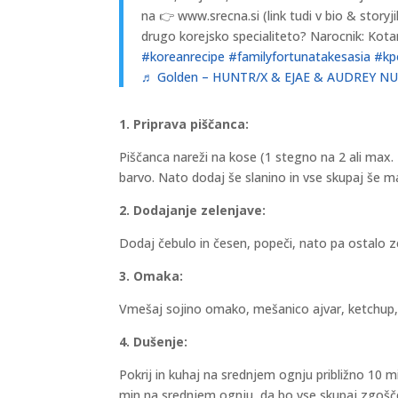
na 👉 www.srecna.si (link tudi v bio & storyji
drugo korejsko specialiteto? Narocnik: Kota
#koreanrecipe
#familyfortunatakesasia
#kp
♬ Golden – HUNTR/X & EJAE & AUDREY NU
1. Priprava piščanca:
Piščanca nareži na kose (1 stegno na 2 ali max. 4
barvo. Nato dodaj še slanino in vse skupaj še m
2. Dodajanje zelenjave:
Dodaj čebulo in česen, popeči, nato pa ostalo z
3. Omaka:
Vmešaj sojino omako, mešanico ajvar, ketchup,
4. Dušenje:
Pokrij in kuhaj na srednjem ognju približno 10 
min na srednjem ognju, da bo vse skupaj zgošč