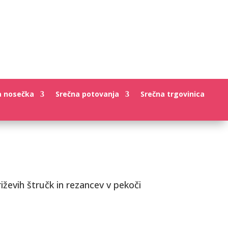
a nosečka
Srečna potovanja
Srečna trgovinica
 riževih štručk in rezancev v pekoči