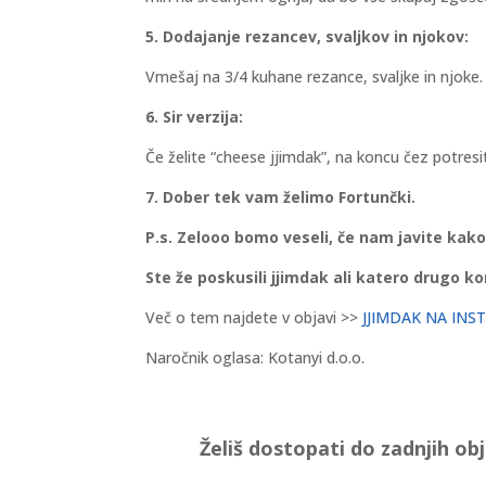
5. Dodajanje rezancev, svaljkov in njokov:
Vmešaj na 3/4 kuhane rezance, svaljke in njoke
6. Sir verzija:
Če želite “cheese jjimdak”, na koncu čez potresite
7. Dober tek vam želimo Fortunčki.
P.s. Zelooo bomo veseli, če nam javite kako
Ste že poskusili jjimdak ali katero drugo ko
Več o tem najdete v objavi >>
JJIMDAK NA IN
Naročnik oglasa: Kotanyi d.o.o.
Želiš dostopati do zadnjih ob