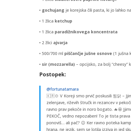
•
gochujang
je korejska čili pasta, ki jo lahko 
• 1 žlica
ketchup
• 1 žlica
paradižnikovega koncentrata
• 2 žlici
ajvarja
• 500/700 ml
piščančje jušne osnove
(1 jušna 
•
sir (mozzarella)
– opcijsko, za bolj “cheesy” 
Postopek:
@fortunatamara
🇰🇷🍲 V Koreji smo prvič poskusili 찜닭 – Jji
zelenjave, riževih štručk in rezancev v peko
ravno prav pekoče in noro bogato. 🔥🤩 Jjim
PEKOČ, vedno nepozaben! To je tista prava 
ponoviš… ali pač? 😉 Ker ravno poteka kampa
hrana, ne jezik, sem se lotila izziva in jed