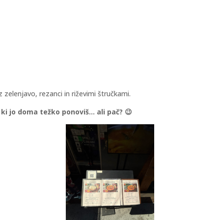
 zelenjavo, rezanci in riževimi štručkami.
 ki jo doma težko ponoviš… ali pač? 😉