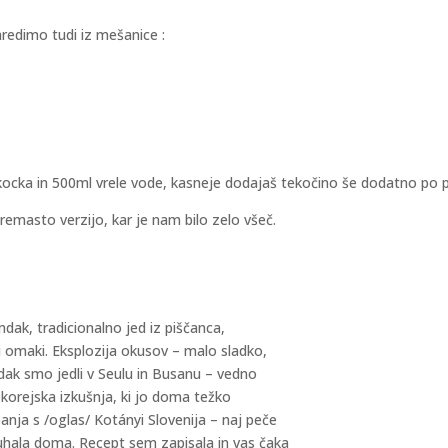
naredimo tudi iz mešanice :
kocka in 500ml vrele vode, kasneje dodajaš tekočino še dodatno po p
kremasto verzijo, kar je nam bilo zelo všeč.
mdak, tradicionalno jed iz piščanca,
či omaki. Eksplozija okusov – malo sladko,
dak smo jedli v Seulu in Busanu – vedno
korejska izkušnja, ki jo doma težko
nja s /oglas/ Kotányi Slovenija – naj peče
 skuhala doma. Recept sem zapisala in vas čaka