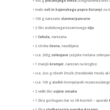
• 500 g
piščančjega mesa
(stegna/bedra brez 
• malo
soli in kajenskega popra Kotanyi
za 
• 100 g narezane
slanine/pancete
• 2 žlici arašidovega/sezamovega
olja
• 1
čebula
, narezana
• 2 stroka
česna
, nasekljana
• cca. 200g
zelenjave
(azijska mešana zelenjava
• 1 manjši
krompir
, narezan na kroglice
• cca. 2oo g riževih štručk (tteokbokki tteok) al
• cca. 100 g
s
ladkih krompirjevih rezancev(dang
• 2 veliki žlici
sojine omake
• 1 žlica gochugaru kar so čili kosmiči – uporabi
• 1 žlica
sladke/ostre paprike Kotanyi