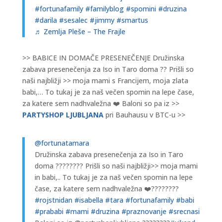
#fortunafamily
#familyblog
#spomini
#druzina
#darila
#sesalec
#jimmy
#smartus
♬ Zemlja Pleše – The Frajle
>> BABICE IN DOMAČE PRESENEČENJE Družinska
zabava presenečenja za Iso in Taro doma ?? Prišli so
naši najbližji >> moja mami s Francijem, moja zlata
babi,… To tukaj je za naš večen spomin na lepe čase,
za katere sem nadhvaležna ❤️ Baloni so pa iz >>
PARTYSHOP LJUBLJANA
pri Bauhausu v BTC-u >>
@fortunatamara
Družinska zabava presenečenja za Iso in Taro
doma ???????? Prišli so naši najbližji>> moja mami
in babi,.. To tukaj je za naš večen spomin na lepe
čase, za katere sem nadhvaležna ❤️????????
#rojstnidan
#isabella
#tara
#fortunafamily
#babi
#prababi
#mami
#druzina
#praznovanje
#srecnasi