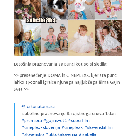
Letošnja praznovanja za punci kot so si sledila:
>> presenečenje DOMA in CINEPLEXX, kjer sta punci
lahko spoznali igralce njunega najljubšega filma Gajin
Svet >>
@fortunatamara
Isabellino praznovanje 8. rojstnega dneva 1.dan
#premiera
#gajinsvet2
#superfilm
#cineplexxslovenija
#cineplexx
#slovenskifilm
#slovensko
#tiktokalovenija
#isabella