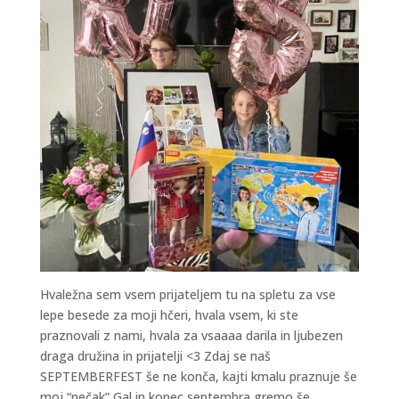
Hvaležna sem vsem prijateljem tu na spletu za vse
lepe besede za moji hčeri, hvala vsem, ki ste
praznovali z nami, hvala za vsaaaa darila in ljubezen
draga družina in prijatelji <3 Zdaj se naš
SEPTEMBERFEST še ne konča, kajti kmalu praznuje še
moj “nečak” Gal in konec septembra gremo še