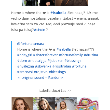
Home is where the ❤️ is
#isabella
8let nazaj? 1.9. me
vedno daje nostalgija, veselje in žalost v enem, ampak
hvaležna sem za vse. Moj dedi praznuje med ?, naša
Isika pa tukaj?
#cincin
?
@fortunatamara
Home is where the ❤️ is
#isabella
8let nazaj????
#bdaygirl
#sistersforever
#fortunafamily
#druzina
#dom
#nostalgija
#ljubezen
#blessings
#hvalezna
#slovenka
#rojstnidan
#fortuna
#srecnasi
#rojstvo
#blessings
♬ original sound – Randomx
Isabella skozi čas >>