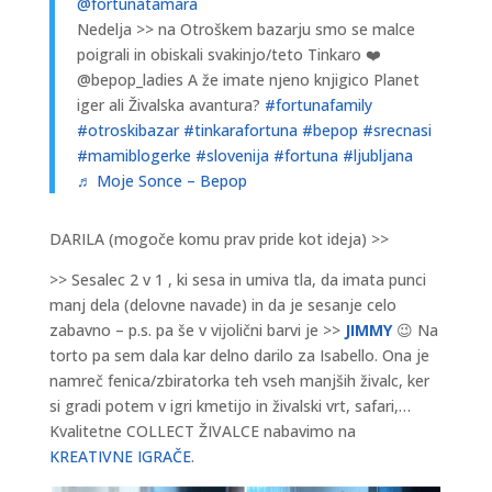
@fortunatamara
Nedelja >> na Otroškem bazarju smo se malce
poigrali in obiskali svakinjo/teto Tinkaro ❤️
@bepop_ladies A že imate njeno knjigico Planet
iger ali Živalska avantura?
#fortunafamily
#otroskibazar
#tinkarafortuna
#bepop
#srecnasi
#mamiblogerke
#slovenija
#fortuna
#ljubljana
♬ Moje Sonce – Bepop
DARILA (mogoče komu prav pride kot ideja) >>
>> Sesalec 2 v 1 , ki sesa in umiva tla, da imata punci
manj dela (delovne navade) in da je sesanje celo
zabavno – p.s. pa še v vijolični barvi je >>
JIMMY
😉 Na
torto pa sem dala kar delno darilo za Isabello. Ona je
namreč fenica/zbiratorka teh vseh manjših živalc, ker
si gradi potem v igri kmetijo in živalski vrt, safari,…
Kvalitetne COLLECT ŽIVALCE nabavimo na
KREATIVNE IGRAČE
.