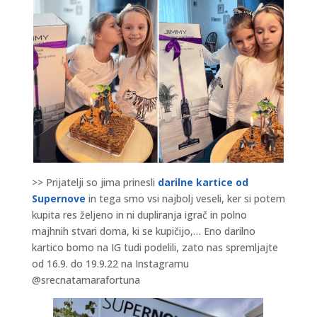
>> Prijatelji so jima prinesli
darilne kartice od
Supernove
in tega smo vsi najbolj veseli, ker si potem
kupita res željeno in ni dupliranja igrač in polno
majhnih stvari doma, ki se kupičijo,… Eno darilno
kartico bomo na IG tudi podelili, zato nas spremljajte
od 16.9. do 19.9.22 na Instagramu
@srecnatamarafortuna