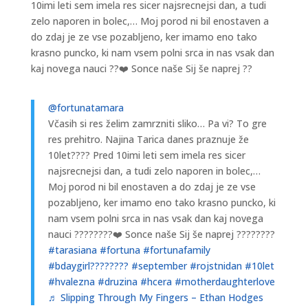
10imi leti sem imela res sicer najsrecnejsi dan, a tudi
zelo naporen in bolec,… Moj porod ni bil enostaven a
do zdaj je ze vse pozabljeno, ker imamo eno tako
krasno puncko, ki nam vsem polni srca in nas vsak dan
kaj novega nauci ??❤️ Sonce naše Sij še naprej ??
@fortunatamara
Včasih si res želim zamrzniti sliko… Pa vi? To gre
res prehitro. Najina Tarica danes praznuje že
10let???? Pred 10imi leti sem imela res sicer
najsrecnejsi dan, a tudi zelo naporen in bolec,…
Moj porod ni bil enostaven a do zdaj je ze vse
pozabljeno, ker imamo eno tako krasno puncko, ki
nam vsem polni srca in nas vsak dan kaj novega
nauci ????????❤️ Sonce naše Sij še naprej ????????
#tarasiana
#fortuna
#fortunafamily
#bdaygirl????????
#september
#rojstnidan
#10let
#hvalezna
#druzina
#hcera
#motherdaughterlove
♬ Slipping Through My Fingers – Ethan Hodges