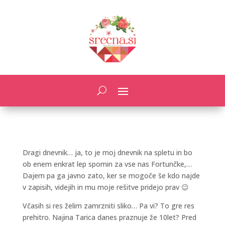
Dragi dnevnik… ja, to je moj dnevnik na spletu in bo
ob enem enkrat lep spomin za vse nas Fortunčke,…
Dajem pa ga javno zato, ker se mogoče še kdo najde
v zapisih, videjih in mu moje rešitve pridejo prav 😉
Včasih si res želim zamrzniti sliko… Pa vi? To gre res
prehitro. Najina Tarica danes praznuje že 10let? Pred