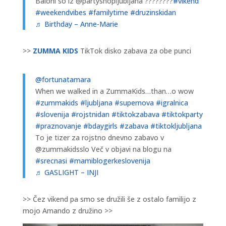
Baloni so iz @partyshopljubljana ????????
#vikend
#weekendvibes
#familytime
#druzinskidan
♬ Birthday – Anne-Marie
>>
ZUMMA KIDS
TikTok disko zabava za obe punci
@fortunatamara
When we walked in a ZummaKids…than…o wow
#zummakids
#ljubljana
#supernova
#igralnica
#slovenija
#rojstnidan
#tiktokzabava
#tiktokparty
#praznovanje
#bdaygirls
#zabava
#tiktokljubljana
To je tizer za rojstno dnevno zabavo v
@zummakidsslo Več v objavi na blogu na
#srecnasi
#mamiblogerkeslovenija
♬ GASLIGHT – INJI
>> Čez vikend pa smo se družili še z ostalo familijo z
mojo Amando z družino >>