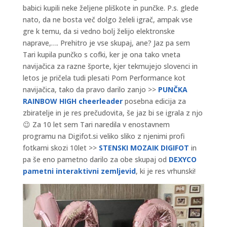
babici kupili neke željene pliškote in punčke. P.s. glede
nato, da ne bosta več dolgo želeli igrač, ampak vse
gre k temu, da si vedno bolj želijo elektronske
naprave,…. Prehitro je vse skupaj, ane? Jaz pa sem
Tari kupila punčko s cofki, ker je ona tako vneta
navijačica za razne športe, kjer tekmujejo slovenci in
letos je pričela tudi plesati Pom Performance kot
navijačica, tako da pravo darilo zanjo >>
PUNČKA
RAINBOW HIGH cheerleader
posebna edicija za
zbiratelje in je res prečudovita, še jaz bi se igrala z njo
😉 Za 10 let sem Tari naredila v enostavnem
programu na Digifot.si veliko sliko z njenimi profi
fotkami skozi 10let >>
STENSKI MOZAIK DIGIFOT
in
pa še eno pametno darilo za obe skupaj od
DEXYCO
pametni interaktivni zemljevid
, ki je res vrhunski!