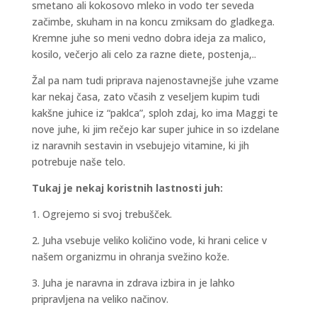
smetano ali kokosovo mleko in vodo ter seveda
začimbe, skuham in na koncu zmiksam do gladkega.
Kremne juhe so meni vedno dobra ideja za malico,
kosilo, večerjo ali celo za razne diete, postenja,..
Žal pa nam tudi priprava najenostavnejše juhe vzame
kar nekaj časa, zato včasih z veseljem kupim tudi
kakšne juhice iz “paklca”, sploh zdaj, ko ima Maggi te
nove juhe, ki jim rečejo kar super juhice in so izdelane
iz naravnih sestavin in vsebujejo vitamine, ki jih
potrebuje naše telo.
Tukaj je nekaj koristnih lastnosti juh:
1. Ogrejemo si svoj trebušček.
2. Juha vsebuje veliko količino vode, ki hrani celice v
našem organizmu in ohranja svežino kože.
3. Juha je naravna in zdrava izbira in je lahko
pripravljena na veliko načinov.