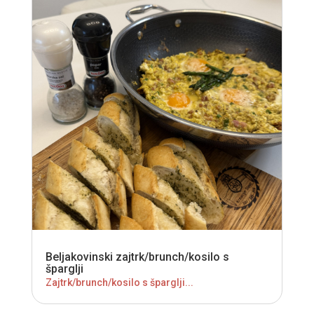
Beljakovinski zajtrk/brunch/kosilo s
šparglji
Zajtrk/brunch/kosilo s šparglji...