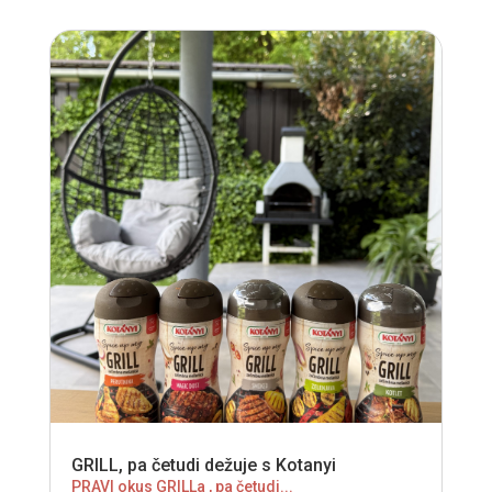
GRILL, pa četudi dežuje s Kotanyi
PRAVI okus GRILLa , pa četudi...