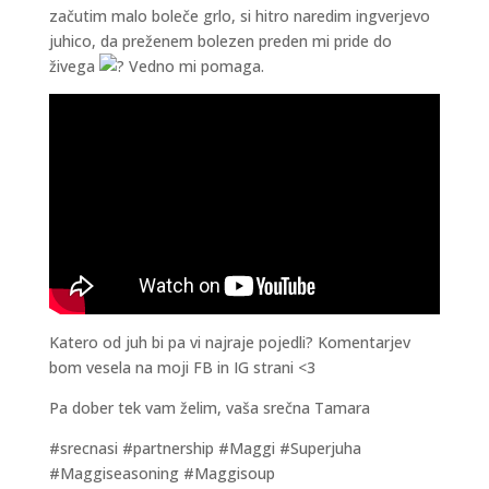
začutim malo boleče grlo, si hitro naredim ingverjevo
juhico, da preženem bolezen preden mi pride do
živega
Vedno mi pomaga.
Katero od juh bi pa vi najraje pojedli? Komentarjev
bom vesela na moji FB in IG strani <3
Pa dober tek vam želim, vaša srečna Tamara
#srecnasi #partnership #Maggi #Superjuha
#Maggiseasoning #Maggisoup