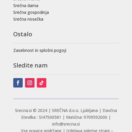
Srečna dama
Srečna gospodinja
Srečna nosečka
Ostalo
Zasebnost in splošni pogoji
Sledite nam
Srecna.si © 2024 |
SREČNA d.o.o. Ljubljana | Davčna
številka : SI47500581 | Matična: 9709592000 |
info@srecna.si
. Vse pravice pridržane | Izdelava spletne strani –