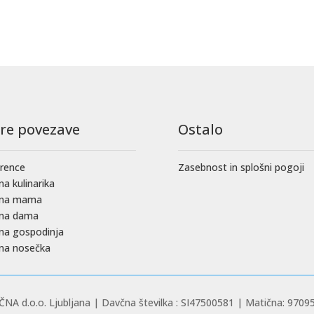
tre povezave
Ostalo
rence
Zasebnost in splošni pogoji
na kulinarika
čna mama
čna dama
na gospodinja
na nosečka
NA d.o.o. Ljubljana | Davčna številka : SI47500581 | Matična: 9709