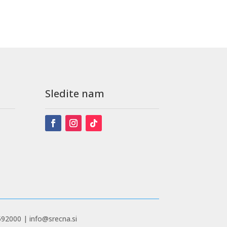
Sledite nam
592000 | info@srecna.si