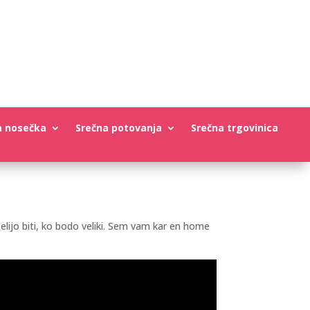
a nosečka
Srečna potovanja
Srečna trgovinica
želijo biti, ko bodo veliki. Sem vam kar en home