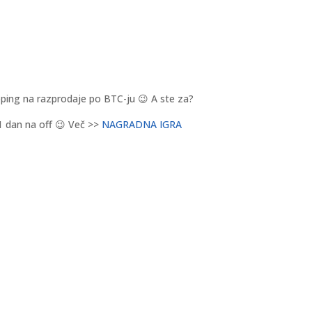
pping na razprodaje po BTC-ju 😉 A ste za?
1 dan na off 😉 Več >>
NAGRADNA IGRA