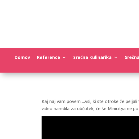
Domov
Reference
Srečna kulinarika
Srečn
Kaj naj vam povem….vsi, ki ste otroke že peljali
video naredila za občutek, če še Minicitya ne p