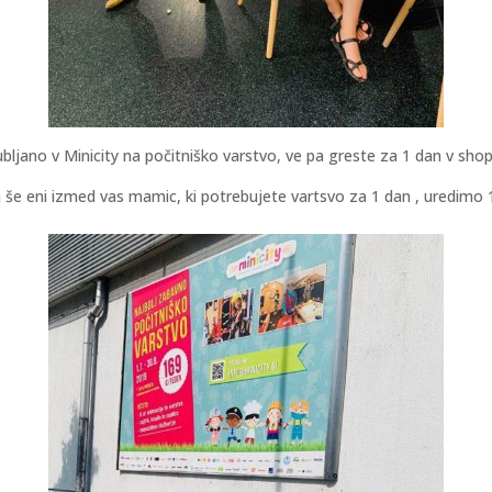
ljano v Minicity na počitniško varstvo, ve pa greste za 1 dan v sho
 še eni izmed vas mamic, ki potrebujete vartsvo za 1 dan , uredimo 