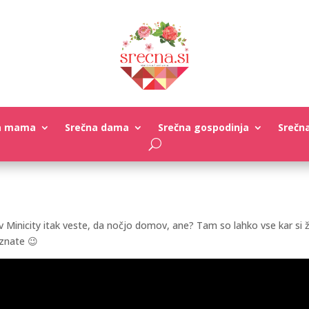
a mama
Srečna dama
Srečna gospodinja
Srečn
 v Minicity itak veste, da nočjo domov, ane? Tam so lahko vse kar si 
oznate 😉