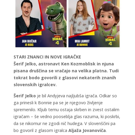
STARI ZNANCI IN NOVE IGRAČKE
Šerif Jelko, astronavt Ken Kozmoblisk in njuna
pisana druščina se vračajo na velika platna. Tudi
tokrat bodo govorili z glasovi nekaterih znanih
slovenskih igralcev.
Šerif Jelko
je bil Andyjeva najljubša igrača. Odkar so
ga prinesli k Bonnie pa se je njegovo življenje
spremenilo. Kljub temu ostaja skrben in zvest ostalim
igračam – še vedno pooseblja glas razuma, ki poskrbi,
da se nikomur ne zgodi nič hudega. V slovenščini pa
bo govoril z glasom igralca
Aljaža Jovanoviča
.