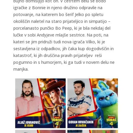
bujno domišljijo kot on. V četrtem delu se bodo
igračke z Bonnie in njeno družino odpravile na
potovanje, na katerem bo šerif Jelko po spletu
okoliščin naletel na staro prijateljico in simpatijo –
porcelanasto punčko Bo Peep, ki je bila nekdaj del
lučke v sobi Andyjeve mlajše sestrice. Na poti, na
kateri se jim pridruži tudi nova igrača Vilko, ki je
sestavljena iz odpadkov, jih čaka kup dogodivščin in
katastrof, ki jih druščina pravih prijateljev reši
pogumno in s humorjem, ki ga tudi v novem delu ne
manjka.