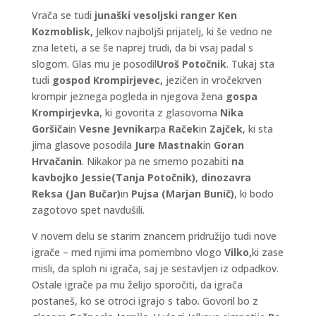
Vrača se tudi
junaški vesoljski ranger Ken
Kozmoblisk,
Jelkov najboljši prijatelj, ki še vedno ne
zna leteti, a se še naprej trudi, da bi vsaj padal s
slogom. Glas mu je posodil
Uroš Potočnik
. Tukaj sta
tudi
gospod Krompirjevec,
jezičen in vročekrven
krompir jeznega pogleda in njegova žena
gospa
Krompirjevka
, ki govorita z glasovoma
Nika
Goršiča
in
Vesne Jevnikar
pa
Raček
in
Zajček
, ki sta
jima glasove posodila
Jure Mastnak
in
Goran
Hrvačanin
. Nikakor pa ne smemo pozabiti
na
kavbojko Jessie
(Tanja Potočnik)
,
dinozavra
Reksa (Jan Bučar)
in
Pujsa (Marjan Bunič)
, ki bodo
zagotovo spet navdušili.
V novem delu se starim znancem pridružijo tudi nove
igrače – med njimi ima pomembno vlogo
Vilko,
ki zase
misli, da sploh ni igrača, saj je sestavljen iz odpadkov.
Ostale igrače pa mu želijo sporočiti, da igrača
postaneš, ko se otroci igrajo s tabo. Govoril bo z