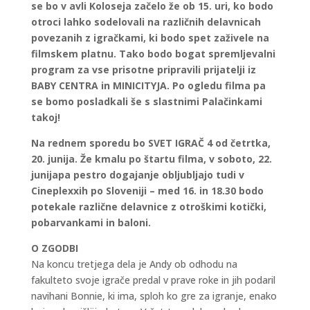
se bo v avli Koloseja začelo že ob 15. uri, ko bodo
otroci lahko sodelovali na različnih delavnicah
povezanih z igračkami, ki bodo spet zaživele na
filmskem platnu. Tako bodo bogat spremljevalni
program za vse prisotne pripravili prijatelji iz
BABY CENTRA in MINICITYJA. Po ogledu filma pa
se bomo posladkali še s slastnimi Palačinkami
takoj!
Na rednem sporedu bo SVET IGRAČ 4 od četrtka,
20. junija. Že kmalu po štartu filma, v soboto, 22.
junijapa pestro dogajanje obljubljajo tudi v
Cineplexxih po Sloveniji – med 16. in 18.30 bodo
potekale različne delavnice z otroškimi kotički,
pobarvankami in baloni.
O ZGODBI
Na koncu tretjega dela je Andy ob odhodu na
fakulteto svoje igrače predal v prave roke in jih podaril
navihani Bonnie, ki ima, sploh ko gre za igranje, enako