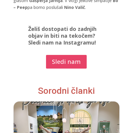
glasom
Gašperja Jarnija
. V vlogi Jelkove simpatije
Bo
– Peep
pa bomo poslušali
Nino Valič
.
Želiš dostopati do zadnjih
objav in biti na tekočem?
Sledi nam na Instagramu!
Sledi nam
Sorodni članki