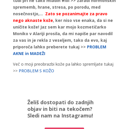
tudi pri ne tako mladih #lol >> zaradi hormonskih
sprememb, hrane, stresa, po porodu, med
nosečnostjo,…
Zato se pozanimajte za pravo
nego aknaste kože
, ker niso vse enaka, da si ne
uničite kože! Jaz sem kar mojo kozmetičarko
Moniko v Alariji prosila, da mi napiše par navodil
za vas in je rekla z veseljem, tako da evo, kaj
priporoča lahko preberete tukaj >>
PROBLEM
AKNE in MADEŽI
Več o moji preobrazbi kože pa lahko spremljate tukaj
>>
PROBLEM S KOŽO
Želiš dostopati do zadnjih
objav in biti na tekočem?
Sledi nam na Instagramu!