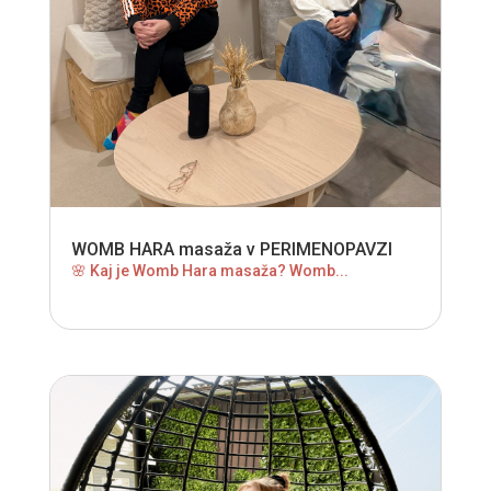
WOMB HARA masaža v PERIMENOPAVZI
🌸 Kaj je Womb Hara masaža? Womb...