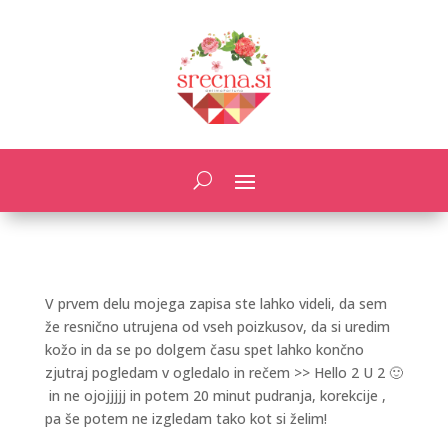
V prvem delu mojega zapisa ste lahko videli, da sem
že resnično utrujena od vseh poizkusov, da si uredim
kožo in da se po dolgem času spet lahko končno
zjutraj pogledam v ogledalo in rečem >> Hello 2 U 2 🙂
in ne ojojjjjj in potem 20 minut pudranja, korekcije ,
pa še potem ne izgledam tako kot si želim!