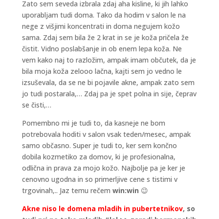
Zato sem seveda izbrala zdaj aha kisline, ki jih lahko
uporabljam tudi doma. Tako da hodim v salon le na
nege z višjimi koncentrati in doma negujem kožo
sama. Zdaj sem bila že 2 krat in se je koža pričela že
čistit. Vidno poslabšanje in ob enem lepa koža. Ne
vem kako naj to razložim, ampak imam občutek, da je
bila moja koža zelooo lačna, kajti sem jo vedno le
izsuševala, da se ne bi pojavile akne, ampak zato sem
jo tudi postarala,… Zdaj pa je spet polna in sije, čeprav
se čisti,…
Pomembno mi je tudi to, da kasneje ne bom
potrebovala hoditi v salon vsak teden/mesec, ampak
samo občasno. Super je tudi to, ker sem končno
dobila kozmetiko za domov, ki je profesionalna,
odlična in prava za mojo kožo. Najbolje pa je ker je
cenovno ugodna in so primerljive cene s tistimi v
trgovinah,.. Jaz temu rečem
win:win
😉
Akne niso le domena mladih in pubertetnikov
, so