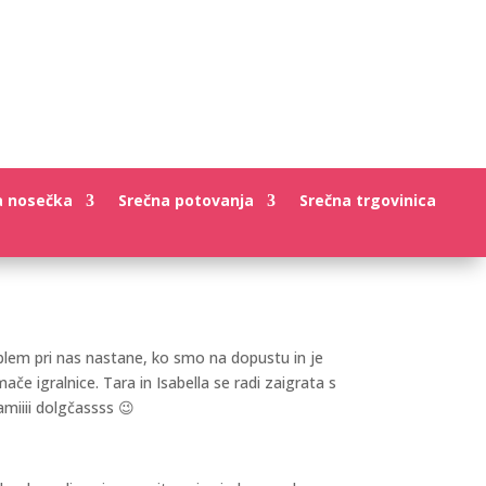
a nosečka
Srečna potovanja
Srečna trgovinica
oblem pri nas nastane, ko smo na dopustu in je
e igralnice. Tara in Isabella se radi zaigrata s
amiiii dolgčassss 😉