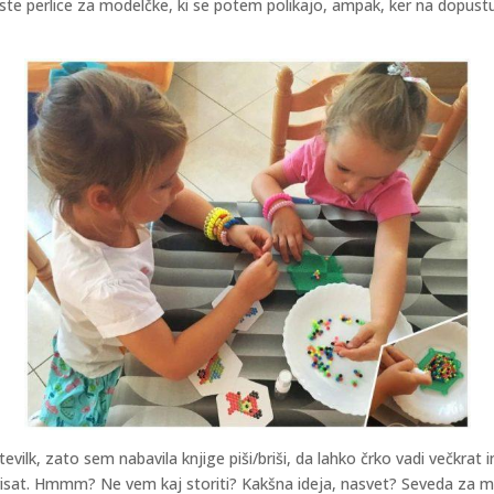
ste perlice za modelčke, ki se potem polikajo, ampak, ker na dopust
tevilk, zato sem nabavila knjige piši/briši, da lahko črko vadi večkrat 
risat. Hmmm? Ne vem kaj storiti? Kakšna ideja, nasvet? Seveda za mlajše 