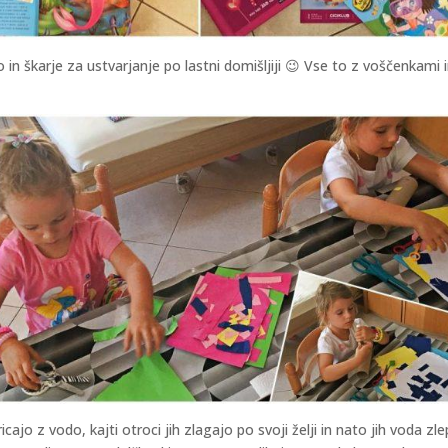
o in škarje za ustvarjanje po lastni domišljiji 😉 Vse to z voščenkami
jo z vodo, kajti otroci jih zlagajo po svoji želji in nato jih voda zle