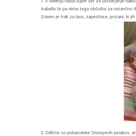
V Millerju našla super set za ustvarjanje nakita
Isabella še pa nima tega občutka za natančno de
Zraven je trak za lase, zapestnice, prstani, ki 
2. Odlične so pobarvanke Disneyevih junakov, a