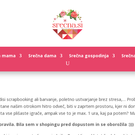
a mama
Srečna dama
Srečna gospodinja
Srečn
odisi scrapbooking ali barvanje, poletno ustvarjanje brez stresa,… Pr
ane našim otrokom hitro odveč, biti v zaprtem prostoru, kjer ni domač
ita vse plišaste igrače, ampak vse to je max. 1 ura, kaj pa potem? M
avila. Bila sem v shopingu pred dopustom in se oborožila :)))