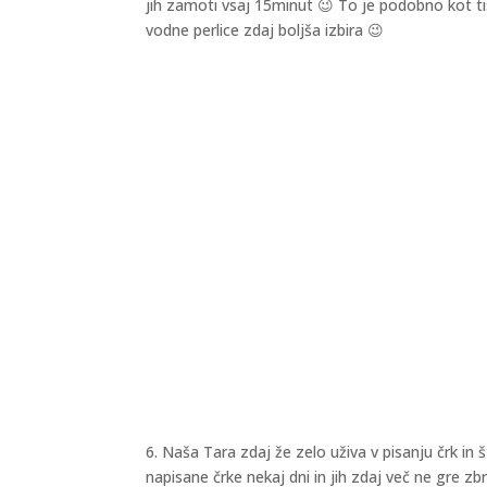
jih zamoti vsaj 15minut 😉 To je podobno kot ti
vodne perlice zdaj boljša izbira 😉
6. Naša Tara zdaj že zelo uživa v pisanju črk in š
napisane črke nekaj dni in jih zdaj več ne gre zb