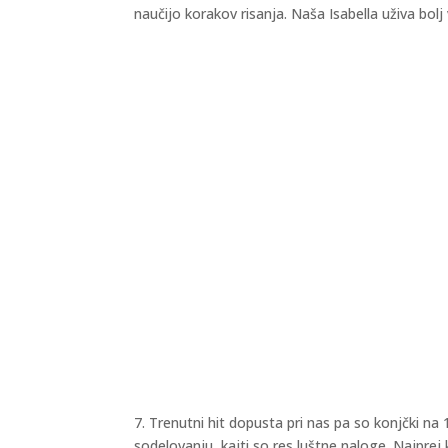
naučijo korakov risanja. Naša Isabella uživa bol
7. Trenutni hit dopusta pri nas pa so konjčki na
sodelovanju, kajti so res luštne naloge. Najprej 