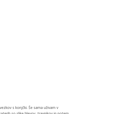
 zvezkov s konjčki. Še sama uživam v
katerih so slike hlevov, travnikov in potem