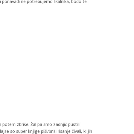
u ponavadi ne potrebujemo likalnika, bodo te
in potem zbriše. Žal pa smo zadnjič pustili
so super knjige piši/briši risanje živali, ki jih