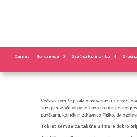
Domov
Reference
Srečna kulinarika
Srečn
Večkrat sem že pisala o ustvarjanju z otroci: b
zunaj prevroče ali pa je slabo vreme, potem post
punčkami, konjčki in zdravnico Pliško, da ozdrav
Tokrat sem se za takšne primere dobro pripr