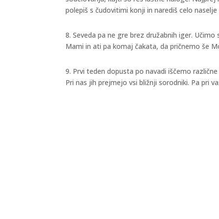
polepiš s čudovitimi konji in narediš celo naselj
8. Seveda pa ne gre brez družabnih iger. Učimo 
Mami in ati pa komaj čakata, da pričnemo še Mon
9. Prvi teden dopusta po navadi iščemo različn
Pri nas jih prejmejo vsi bližnji sorodniki. Pa pri v