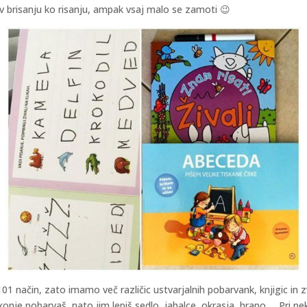
j v brisanju ko risanju, ampak vsaj malo se zamoti 😉
 101 način, zato imamo več različic ustvarjalnih pobarvank, knjigic in
konje pobarvaš, nato jim lepiš sedlo, jahalce, okrasja, hrano,… Pri ne