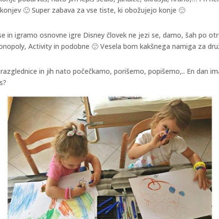
e konjev 🙂 Super zabava za vse tiste, ki obožujejo konje 🙂
se in igramo osnovne igre Disney človek ne jezi se, damo, šah po ot
opoly, Activity in podobne 🙂 Vesela bom kakšnega namiga za družabne
e razglednice in jih nato počečkamo, porišemo, popišemo,.. En dan i
as?