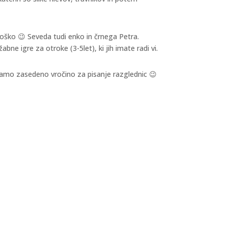
roško 😉 Seveda tudi enko in črnega Petra.
 igre za otroke (3-5let), ki jih imate radi vi.
mamo zasedeno vročino za pisanje razglednic 😉