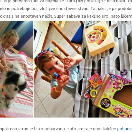
, ki je primeren tudi za najmlajše. Tara (4in pol leta) že dela nakit, ta
lo in potrebuje bolj zložljive enostavne stvari. Ta nakit je pa podob
jih okrasiš na enostaven način. Super zabava za kakšno uro, nato išč
mpak ena stran je hitro pobarvana, zato jim raje dam kakšne
pobarva