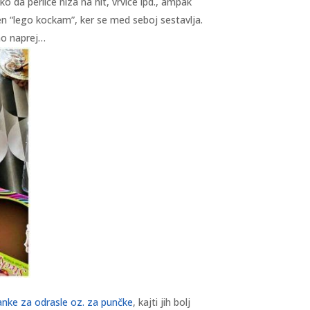
ko da perlice niza na nit, vrvice ipd., ampak
en “lego kockam”, ker se med seboj sestavlja.
emo naprej…
nke za odrasle oz. za punčke
, kajti jih bolj