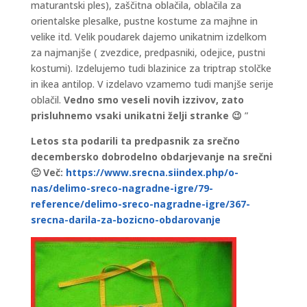
maturantski ples), zaščitna oblačila, oblačila za
orientalske plesalke, pustne kostume za majhne in
velike itd. Velik poudarek dajemo unikatnim izdelkom
za najmanjše ( zvezdice, predpasniki, odejice, pustni
kostumi). Izdelujemo tudi blazinice za triptrap stolčke
in ikea antilop. V izdelavo vzamemo tudi manjše serije
oblačil.
Vedno smo veseli novih izzivov, zato
prisluhnemo vsaki unikatni želji stranke 😉
”
Letos sta podarili ta predpasnik za srečno
decembersko dobrodelno obdarjevanje na srečni
🙂 Več:
https://www.srecna.siindex.php/o-
nas/delimo-sreco-nagradne-igre/79-
reference/delimo-sreco-nagradne-igre/367-
srecna-darila-za-bozicno-obdarovanje