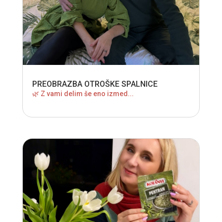
PREOBRAZBA OTROŠKE SPALNICE
🌿 Z vami delim še eno izmed...