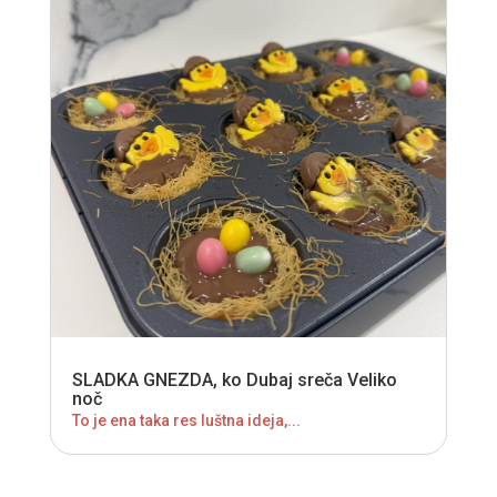
SLADKA GNEZDA, ko Dubaj sreča Veliko
noč
To je ena taka res luštna ideja,...