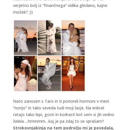
verjetno bolj iz “finančnega” vidika gledano, kajne
možek? ;))
Nato zanosim s Taro in ti ponoreli hormoni v meni
“norijo” in tako seveda tudi moji lasje. Na enkrat
ratajo tako lepi, gosti in kodrasti kot sem si jih vedno
želela….hmmmm…kaj je pa zdaj to se vprašam?
Strokovnjakinja na tem področju mi je povedala,