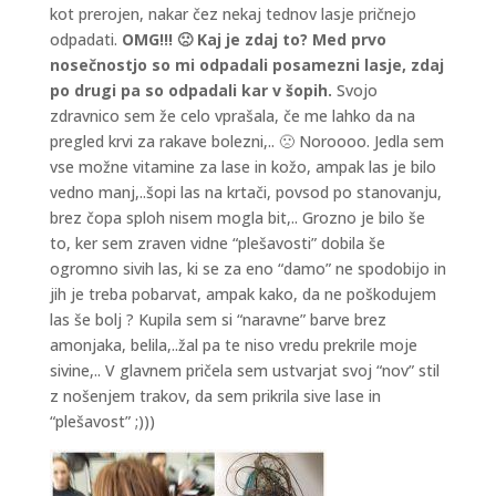
kot prerojen, nakar čez nekaj tednov lasje pričnejo
odpadati.
OMG!!! 🙁 Kaj je zdaj to? Med prvo
nosečnostjo so mi odpadali posamezni lasje, zdaj
po drugi pa so odpadali kar v šopih.
Svojo
zdravnico sem že celo vprašala, če me lahko da na
pregled krvi za rakave bolezni,.. 🙁 Noroooo. Jedla sem
vse možne vitamine za lase in kožo, ampak las je bilo
vedno manj,..šopi las na krtači, povsod po stanovanju,
brez čopa sploh nisem mogla bit,.. Grozno je bilo še
to, ker sem zraven vidne “plešavosti” dobila še
ogromno sivih las, ki se za eno “damo” ne spodobijo in
jih je treba pobarvat, ampak kako, da ne poškodujem
las še bolj ? Kupila sem si “naravne” barve brez
amonjaka, belila,..žal pa te niso vredu prekrile moje
sivine,.. V glavnem pričela sem ustvarjat svoj “nov” stil
z nošenjem trakov, da sem prikrila sive lase in
“plešavost” ;)))