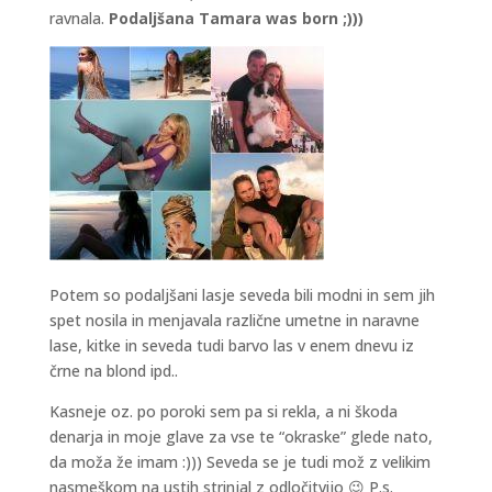
ravnala.
Podaljšana Tamara was born ;)))
Potem so podaljšani lasje seveda bili modni in sem jih
spet nosila in menjavala različne umetne in naravne
lase, kitke in seveda tudi barvo las v enem dnevu iz
črne na blond ipd..
Kasneje oz. po poroki sem pa si rekla, a ni škoda
denarja in moje glave za vse te “okraske” glede nato,
da moža že imam :))) Seveda se je tudi mož z velikim
nasmeškom na ustih strinjal z odločitvijo 😉 P.s.