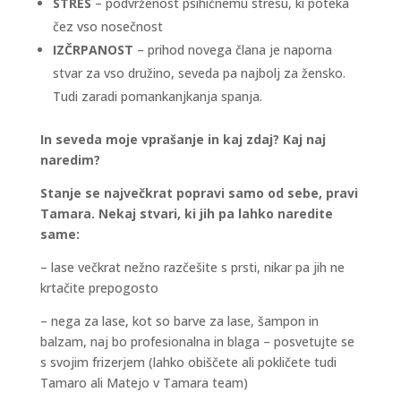
STRES
– podvrženost psihičnemu stresu, ki poteka
čez vso nosečnost
IZČRPANOST
– prihod novega člana je naporna
stvar za vso družino, seveda pa najbolj za žensko.
Tudi zaradi pomankanjkanja spanja.
In seveda moje vprašanje in kaj zdaj? Kaj naj
naredim?
Stanje se največkrat popravi samo od sebe, pravi
Tamara. Nekaj stvari, ki jih pa lahko naredite
same:
– lase večkrat nežno razčešite s prsti, nikar pa jih ne
krtačite prepogosto
– nega za lase, kot so barve za lase, šampon in
balzam, naj bo profesionalna in blaga – posvetujte se
s svojim frizerjem (lahko obiščete ali pokličete tudi
Tamaro ali Matejo v Tamara team)