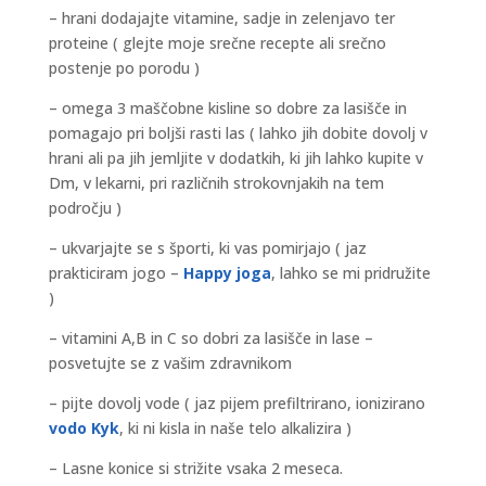
– hrani dodajajte vitamine, sadje in zelenjavo ter
proteine ( glejte moje srečne recepte ali srečno
postenje po porodu )
– omega 3 maščobne kisline so dobre za lasišče in
pomagajo pri boljši rasti las ( lahko jih dobite dovolj v
hrani ali pa jih jemljite v dodatkih, ki jih lahko kupite v
Dm, v lekarni, pri različnih strokovnjakih na tem
področju )
– ukvarjajte se s športi, ki vas pomirjajo ( jaz
prakticiram jogo –
Happy joga
, lahko se mi pridružite
)
– vitamini A,B in C so dobri za lasišče in lase –
posvetujte se z vašim zdravnikom
– pijte dovolj vode ( jaz pijem prefiltrirano, ionizirano
vodo Kyk
, ki ni kisla in naše telo alkalizira )
– Lasne konice si strižite vsaka 2 meseca.