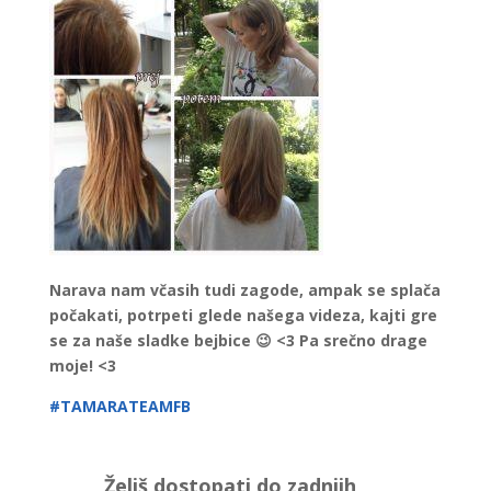
Narava nam včasih tudi zagode, ampak se splača
počakati, potrpeti glede našega videza, kajti gre
se za naše sladke bejbice 😉 <3 Pa srečno drage
moje! <3
#TAMARATEAMFB
Želiš dostopati do zadnjih