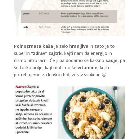
Polnozrnata kaša
je zelo
hranljiva
in zato je to
super in
“zdrav” zajtrk
, kajti nam da energijo in
nismo hitro lačni. Če ji pa dodamo še kakšno
sadje
, pa
še toliko bolje, kajti dobimo še
vitamine
, ki jih
potrebujemo za lepši in bolj zdrav vsakdan 🙂