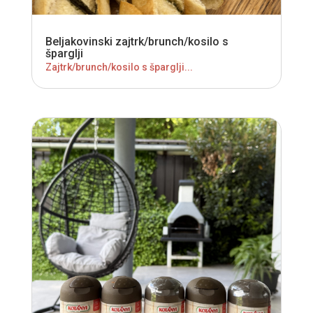
Beljakovinski zajtrk/brunch/kosilo s
šparglji
Zajtrk/brunch/kosilo s šparglji...