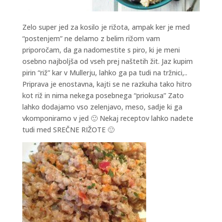
Zelo super jed za kosilo je rižota, ampak ker je med
“postenjem” ne delamo z belim rižom vam
priporočam, da ga nadomestite s piro, ki je meni
osebno najboljša od vseh prej naštetih žit. Jaz kupim
pirin “riž” kar v Mullerju, lahko ga pa tudi na tržnici,..
Priprava je enostavna, kajti se ne razkuha tako hitro
kot riž in nima nekega posebnega “priokusa” Zato
lahko dodajamo vso zelenjavo, meso, sadje ki ga
vkomponiramo v jed 🙂 Nekaj receptov lahko nadete
tudi med SREČNE RIŽOTE 🙂