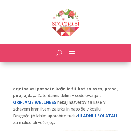
erjetno vsi poznate kaše iz žit kot so oves, proso,
pira, ajda,..
Zato danes delim v sodelovanju z
ORIFLAME WELLNESS
nekaj nasvetov za kaše v
zdravem hranjlivem zajtrku in nato še v kosilu.
Drugače jih lahko uporabite tudi v
HLADNIH SOLATAH
za malico ali večerjo,..