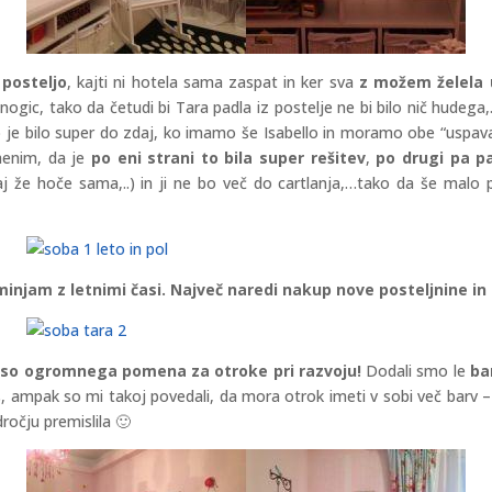
 posteljo
, kajti ni hotela sama zaspat in ker sva
z možem želela u
z nogic, tako da četudi bi Tara padla iz postelje ne bi bilo nič hudega,
 to je bilo super do zdaj, ko imamo še Isabello in moramo obe “uspavat
enim, da je
po eni strani to bila super rešitev
,
po drugi pa p
aj že hoče sama,..) in ji ne bo več do cartlanja,…tako da še malo 
minjam z letnimi časi. Največ naredi nakup nove posteljnine in
ve so ogromnega pomena za otroke pri razvoju!
Dodali smo le
ba
beš, ampak so mi takoj povedali, da mora otrok imeti v sobi več barv 
očju premislila 🙂