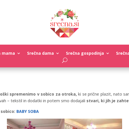
a mama
Srečna dama
Srečna gospodinja
Srečn
roški spremenimo v sobico za otroka,
ki se prične plazit, nato sa
vah – tekstil in dodatki in potem smo dodajali
stvari, ki jih je zah
 sobico:
BABY SOBA