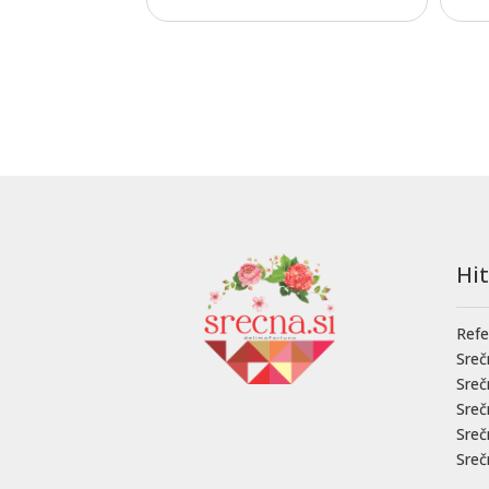
Hi
Refe
Sreč
Sre
Sre
Sreč
Sreč