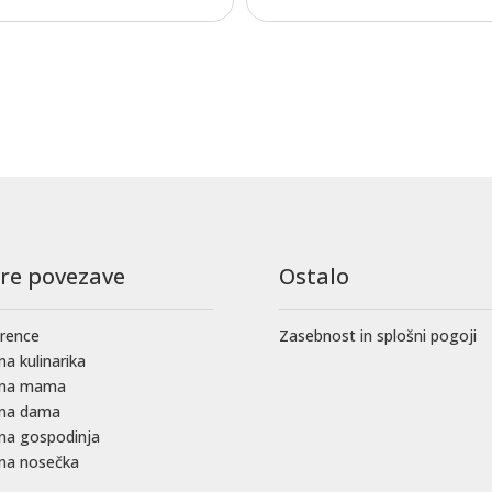
tre povezave
Ostalo
rence
Zasebnost in splošni pogoji
na kulinarika
čna mama
čna dama
na gospodinja
na nosečka