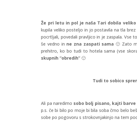
Že pri letu in pol je naša Tari dobila veliko
kupila veliko posteljo in jo postavila na tla bre
pocrtljali, povedali pravljico in je zaspala. Vse
še vedno in
ne zna zaspati sama
🙁 Zato m
prehitro, ko bo tudi to hotela sama (vse skor
skupnih “obredih”
🙂
Tudi to sobico spre
Ali pa naredimo
sobo bolj pisano, kajti bar
p.s. če bi bilo po moje bi bila soba črno belo 
sobe po pogovoru s strokovnjakinjo na tem podr