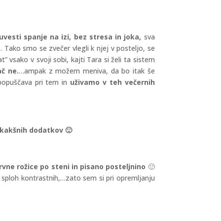
vesti spanje na izi, bez stresa in joka,
sva
.. Tako smo se zvečer vlegli k njej v posteljo, se
” vsako v svoji sobi, kajti Tara si želi ta sistem
ač ne.
…ampak z možem meniva, da bo itak še
popuščava pri tem in
uživamo v teh večernih
 kakšnih dodatkov 🙂
rvne rožice po steni in pisano posteljnino
🙂
– sploh kontrastnih,…zato sem si pri opremljanju