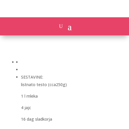
SESTAVINE:
listnato testo (cca250g)
1 l mleka
4 jajc
16 dag sladkorja