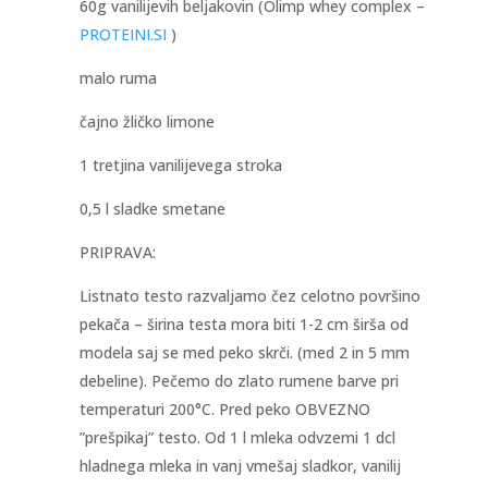
60g vanilijevih beljakovin (Olimp whey complex –
PROTEINI.SI
)
malo ruma
čajno žličko limone
1 tretjina vanilijevega stroka
0,5 l sladke smetane
PRIPRAVA:
Listnato testo razvaljamo čez celotno površino
pekača – širina testa mora biti 1-2 cm širša od
modela saj se med peko skrči. (med 2 in 5 mm
debeline). Pečemo do zlato rumene barve pri
temperaturi 200°C. Pred peko OBVEZNO
”prešpikaj” testo. Od 1 l mleka odvzemi 1 dcl
hladnega mleka in vanj vmešaj sladkor, vanilij